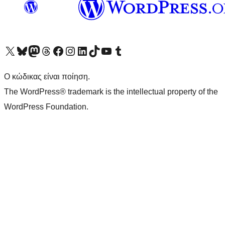
Visit our X (formerly Twitter) account
Visit our Bluesky account
Επισκεφθείτε τον λογαριασμό μας στο Mastodon
Visit our Threads account
Επισκεφτείτε τη σελίδα μας στο Facebook
Επισκεφθείτε τον λογαριασμό μας Instagram
Επισκεφθείτε τον λογαριασμό μας LinkedIn
Visit our TikTok account
Visit our YouTube channel
Visit our Tumblr account
Ο κώδικας είναι ποίηση.
The WordPress® trademark is the intellectual property of the
WordPress Foundation.