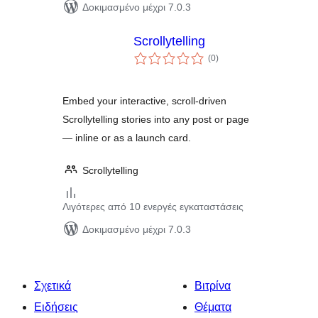
Δοκιμασμένο μέχρι 7.0.3
Scrollytelling
αξιολογήσεις
(0
)
σύνολο
Embed your interactive, scroll-driven
Scrollytelling stories into any post or page
— inline or as a launch card.
Scrollytelling
Λιγότερες από 10 ενεργές εγκαταστάσεις
Δοκιμασμένο μέχρι 7.0.3
Σχετικά
Βιτρίνα
Ειδήσεις
Θέματα