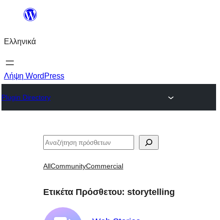
Μετάβαση
στο
Ελληνικά
περιεχόμενο
Λήψη WordPress
Plugin Directory
Αναζήτηση
All
Community
Commercial
Ετικέτα Πρόσθετου:
storytelling