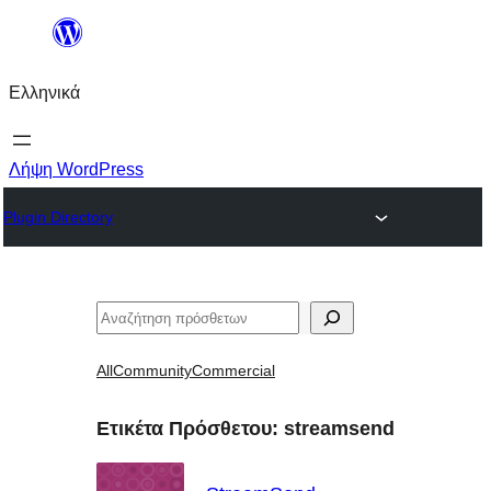
Μετάβαση
στο
Ελληνικά
περιεχόμενο
Λήψη WordPress
Plugin Directory
Αναζήτηση
All
Community
Commercial
Ετικέτα Πρόσθετου:
streamsend