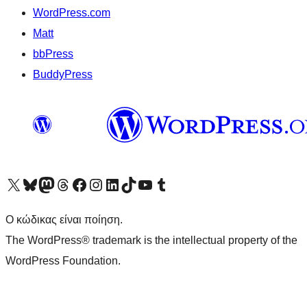
WordPress.com
Matt
bbPress
BuddyPress
Visit our X (formerly Twitter) account
Visit our Bluesky account
Επισκεφθείτε τον λογαριασμό μας στο Mastodon
Visit our Threads account
Επισκεφτείτε τη σελίδα μας στο Facebook
Επισκεφθείτε τον λογαριασμό μας Instagram
Επισκεφθείτε τον λογαριασμό μας LinkedIn
Visit our TikTok account
Visit our YouTube channel
Visit our Tumblr account
Ο κώδικας είναι ποίηση.
The WordPress® trademark is the intellectual property of the
WordPress Foundation.