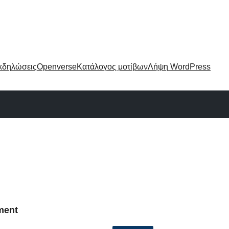
κδηλώσεις
Openverse
Κατάλογος μοτίβων
Λήψη WordPress
ment