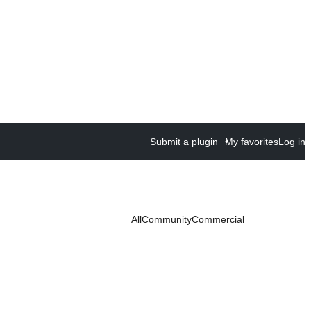
Submit a plugin
My favorites
Log in
All
Community
Commercial