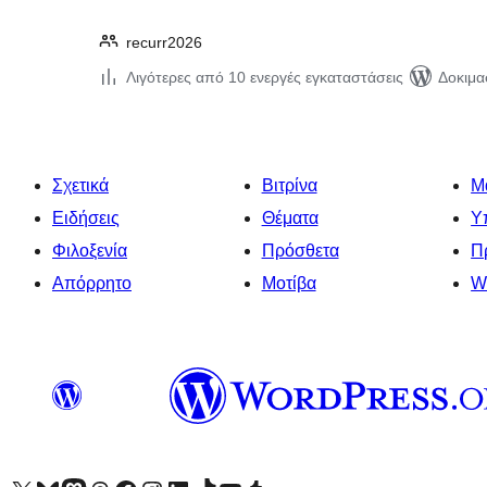
recurr2026
Λιγότερες από 10 ενεργές εγκαταστάσεις
Δοκιμα
Σχετικά
Βιτρίνα
Μ
Ειδήσεις
Θέματα
Υ
Φιλοξενία
Πρόσθετα
Π
Απόρρητο
Μοτίβα
W