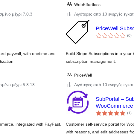
WebEffortless
σμένο μέχρι 7.0.3
Λιγότερες από 10 ενεργές εγκα
PriceWell Subscr
αξ
(0
)
σ
rd paywall, with onetime and
Build Stripe Subscriptions into you
ization.
subscription management.
PriceWell
σμένο μέχρι 5.8.13
Λιγότερες από 10 ενεργές εγκα
SubPortal – Sub
WooCommerce
αξ
(1
)
σ
merce, integrated with PayFast.
Customer self-service portal for W
with reasons, and edit addresses f