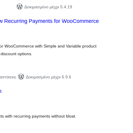
Δοκιμασμένο μέχρι 5.4.19
ow Recurring Payments for WooCommerce
ιολογήσεις
ύνολο
for WooCommerce with Simple and Variable product
d discount options.
ταστάσεις
Δοκιμασμένο μέχρι 6.9.6
n
ιολογήσεις
ύνολο
ts with recurring payments without bloat.