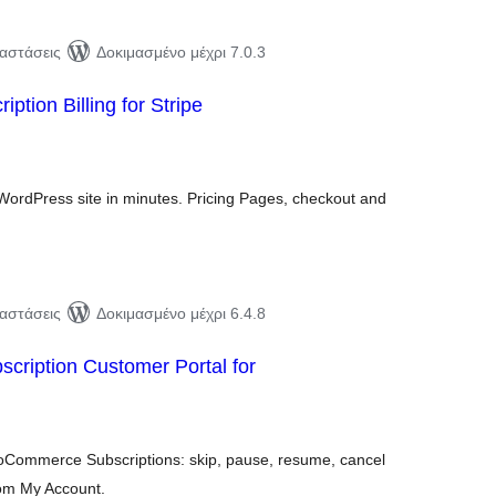
ταστάσεις
Δοκιμασμένο μέχρι 7.0.3
iption Billing for Stripe
ιολογήσεις
ύνολο
r WordPress site in minutes. Pricing Pages, checkout and
ταστάσεις
Δοκιμασμένο μέχρι 6.4.8
scription Customer Portal for
ιολογήσεις
ύνολο
ooCommerce Subscriptions: skip, pause, resume, cancel
rom My Account.