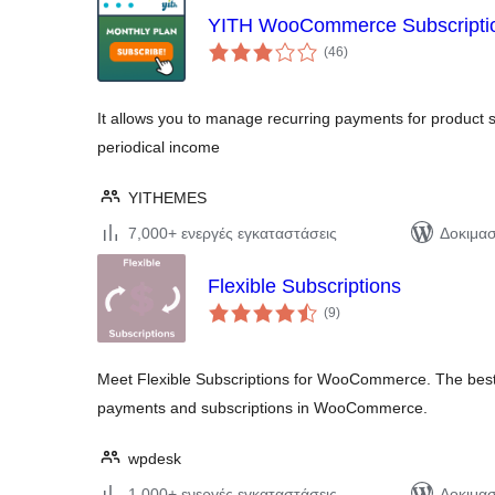
YITH WooCommerce Subscripti
αξιολογήσεις
(46
)
σύνολο
It allows you to manage recurring payments for product s
periodical income
YITHEMES
7,000+ ενεργές εγκαταστάσεις
Δοκιμασ
Flexible Subscriptions
αξιολογήσεις
(9
)
σύνολο
Meet Flexible Subscriptions for WooCommerce. The best &
payments and subscriptions in WooCommerce.
wpdesk
1,000+ ενεργές εγκαταστάσεις
Δοκιμασ