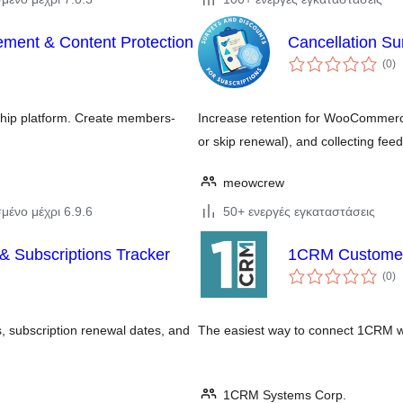
ent & Content Protection
Cancellation Su
αξ
(0
)
σ
hip platform. Create members-
Increase retention for WooCommerce
or skip renewal), and collecting fe
meowcrew
μένο μέχρι 6.9.6
50+ ενεργές εγκαταστάσεις
 Subscriptions Tracker
1CRM Customer
αξ
(0
)
σ
, subscription renewal dates, and
The easiest way to connect 1CRM w
1CRM Systems Corp.