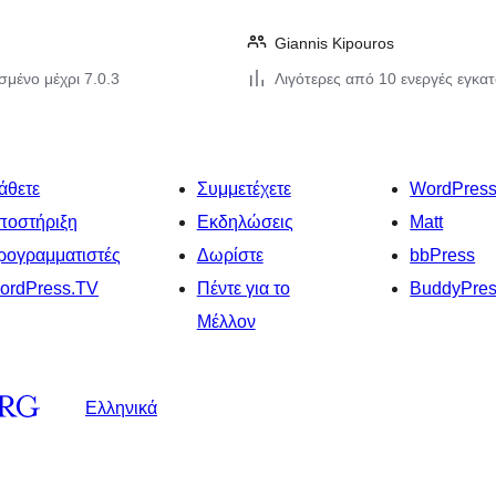
Giannis Kipouros
σμένο μέχρι 7.0.3
Λιγότερες από 10 ενεργές εγκα
άθετε
Συμμετέχετε
WordPres
ποστήριξη
Εκδηλώσεις
Matt
ρογραμματιστές
Δωρίστε
bbPress
ordPress.TV
Πέντε για το
BuddyPre
Μέλλον
Ελληνικά