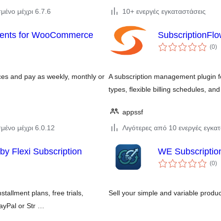
μένο μέχρι 6.7.6
10+ ενεργές εγκαταστάσεις
yments for WooCommerce
SubscriptionFl
αξ
(0
)
σ
ices and pay as weekly, monthly or
A subscription management plugin 
types, flexible billing schedules, an
appssf
μένο μέχρι 6.0.12
Λιγότερες από 10 ενεργές εγκα
y Flexi Subscription
WE Subscriptio
αξ
(0
)
σ
allment plans, free trials,
Sell your simple and variable produc
ayPal or Str …