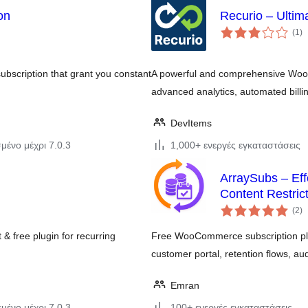
on
Recurio – Ulti
αξ
(1
)
σ
ubscription that grant you constant
A powerful and comprehensive Woo
advanced analytics, automated billi
DevItems
μένο μέχρι 7.0.3
1,000+ ενεργές εγκαταστάσεις
ArraySubs – Eff
Content Restric
αξ
WooCommerce
(2
)
σ
 free plugin for recurring
Free WooCommerce subscription plug
customer portal, retention flows, au
Emran
μένο μέχρι 7.0.3
100+ ενεργές εγκαταστάσεις