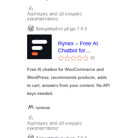
Λιγότερες από 10 ενεργές
εγκαταστάσεις
Δοκιμασμένο μέχρι 7.0.3
Rynex – Free AI
Chatbot for
αξιολογήσεις
WooCommerce (AI
(0
)
σύνολο
Sales & Support
Free AI chatbot for WooCommerce and
Agent)
WordPress: recommends products, adds
to cart, answers from your content. No API
keys needed.
rynexai
Λιγότερες από 10 ενεργές
εγκαταστάσεις