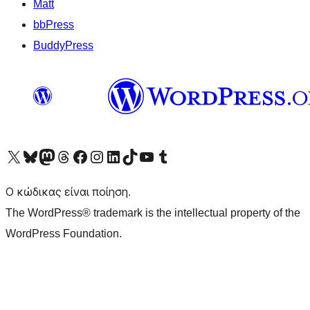
Matt
bbPress
BuddyPress
Visit our X (formerly Twitter) account
Visit our Bluesky account
Επισκεφθείτε τον λογαριασμό μας στο Mastodon
Visit our Threads account
Επισκεφτείτε τη σελίδα μας στο Facebook
Επισκεφθείτε τον λογαριασμό μας Instagram
Επισκεφθείτε τον λογαριασμό μας LinkedIn
Visit our TikTok account
Visit our YouTube channel
Visit our Tumblr account
Ο κώδικας είναι ποίηση.
The WordPress® trademark is the intellectual property of the
WordPress Foundation.