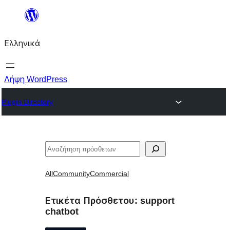
Μετάβαση
στο
Ελληνικά
περιεχόμενο
Λήψη WordPress
Plugin Directory
Αναζήτηση
All
Community
Commercial
Ετικέτα Πρόσθετου:
support
chatbot