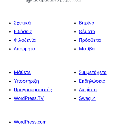
Δοκιμασμένο μέχρι 7.0.3
Σχετικά
Βιτρίνα
Ειδήσεις
Θέματα
Φιλοξενία
Πρόσθετα
Απόρρητο
Μοτίβα
Μάθετε
Συμμετέχετε
Υποστήριξη
Εκδηλώσεις
Προγραμματιστές
Δωρίστε
WordPress.TV
Swag
↗
WordPress.com