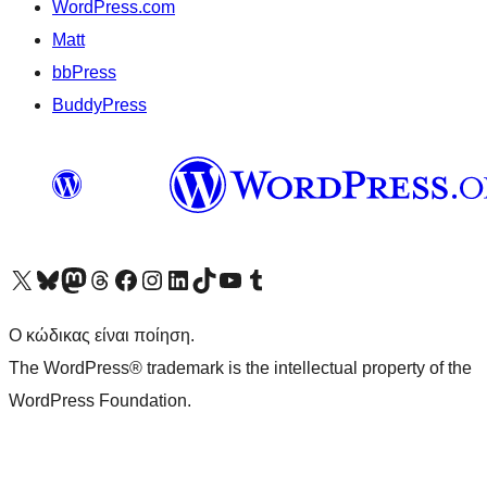
WordPress.com
Matt
bbPress
BuddyPress
Visit our X (formerly Twitter) account
Visit our Bluesky account
Επισκεφθείτε τον λογαριασμό μας στο Mastodon
Visit our Threads account
Επισκεφτείτε τη σελίδα μας στο Facebook
Επισκεφθείτε τον λογαριασμό μας Instagram
Επισκεφθείτε τον λογαριασμό μας LinkedIn
Visit our TikTok account
Visit our YouTube channel
Visit our Tumblr account
Ο κώδικας είναι ποίηση.
The WordPress® trademark is the intellectual property of the
WordPress Foundation.