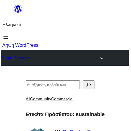
Μετάβαση
στο
Ελληνικά
περιεχόμενο
Λήψη WordPress
Plugin Directory
Αναζήτηση
All
Community
Commercial
Ετικέτα Πρόσθετου:
sustainable