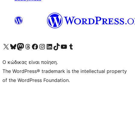
Visit our X (formerly Twitter) account
Visit our Bluesky account
Επισκεφθείτε τον λογαριασμό μας στο Mastodon
Visit our Threads account
Επισκεφτείτε τη σελίδα μας στο Facebook
Επισκεφθείτε τον λογαριασμό μας Instagram
Επισκεφθείτε τον λογαριασμό μας LinkedIn
Visit our TikTok account
Visit our YouTube channel
Visit our Tumblr account
Ο κώδικας είναι ποίηση.
The WordPress® trademark is the intellectual property
of the WordPress Foundation.