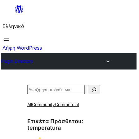
Μετάβαση
στο
Ελληνικά
περιεχόμενο
Λήψη WordPress
Plugin Directory
Αναζήτηση
All
Community
Commercial
Ετικέτα Πρόσθετου:
temperatura