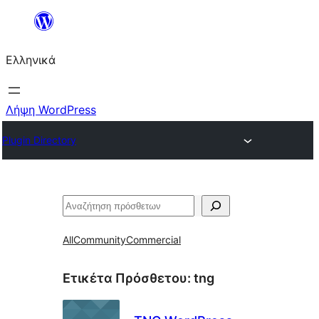
Μετάβαση
στο
Ελληνικά
περιεχόμενο
Λήψη WordPress
Plugin Directory
Αναζήτηση
All
Community
Commercial
Ετικέτα Πρόσθετου:
tng