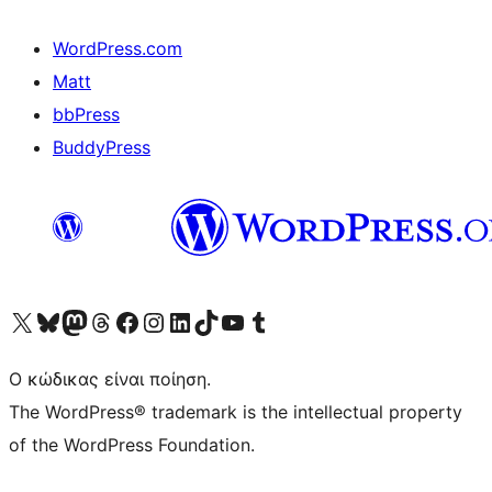
WordPress.com
Matt
bbPress
BuddyPress
Visit our X (formerly Twitter) account
Visit our Bluesky account
Επισκεφθείτε τον λογαριασμό μας στο Mastodon
Visit our Threads account
Επισκεφτείτε τη σελίδα μας στο Facebook
Επισκεφθείτε τον λογαριασμό μας Instagram
Επισκεφθείτε τον λογαριασμό μας LinkedIn
Visit our TikTok account
Visit our YouTube channel
Visit our Tumblr account
Ο κώδικας είναι ποίηση.
The WordPress® trademark is the intellectual property
of the WordPress Foundation.