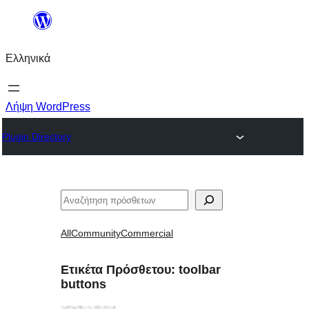
Μετάβαση
στο
Ελληνικά
περιεχόμενο
Λήψη WordPress
Plugin Directory
Αναζήτηση
All
Community
Commercial
Ετικέτα Πρόσθετου:
toolbar
buttons