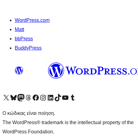
WordPress.com
Matt
bbPress
BuddyPress
Visit our X (formerly Twitter) account
Visit our Bluesky account
Επισκεφθείτε τον λογαριασμό μας στο Mastodon
Visit our Threads account
Επισκεφτείτε τη σελίδα μας στο Facebook
Επισκεφθείτε τον λογαριασμό μας Instagram
Επισκεφθείτε τον λογαριασμό μας LinkedIn
Visit our TikTok account
Visit our YouTube channel
Visit our Tumblr account
Ο κώδικας είναι ποίηση.
The WordPress® trademark is the intellectual property of the
WordPress Foundation.