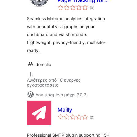
Page Tracking for
αξιολογήσεις
Matomo
(0
)
σύνολο
Seamless Matomo analytics integration
with beautiful visit graphs on your
dashboard and via shortcode.
Lightweight, privacy-friendly, multisite-
ready.
domclic
Λιγότερες από 10 ενεργές
εγκαταστάσεις
Δοκιμασμένο μέχρι 7.0.3
Mailly
αξιολογήσεις
(0
)
σύνολο
Professional SMTP plugin supporting 15+