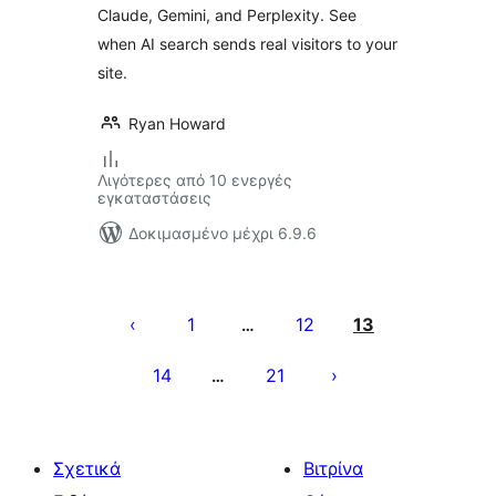
Claude, Gemini, and Perplexity. See
when AI search sends real visitors to your
site.
Ryan Howard
Λιγότερες από 10 ενεργές
εγκαταστάσεις
Δοκιμασμένο μέχρι 6.9.6
Σελιδοποίηση
άρθρων
1
12
13
…
14
21
…
Σχετικά
Βιτρίνα