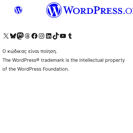
Visit our X (formerly Twitter) account
Visit our Bluesky account
Επισκεφθείτε τον λογαριασμό μας στο Mastodon
Visit our Threads account
Επισκεφτείτε τη σελίδα μας στο Facebook
Επισκεφθείτε τον λογαριασμό μας Instagram
Επισκεφθείτε τον λογαριασμό μας LinkedIn
Visit our TikTok account
Visit our YouTube channel
Visit our Tumblr account
Ο κώδικας είναι ποίηση.
The WordPress® trademark is the intellectual property
of the WordPress Foundation.