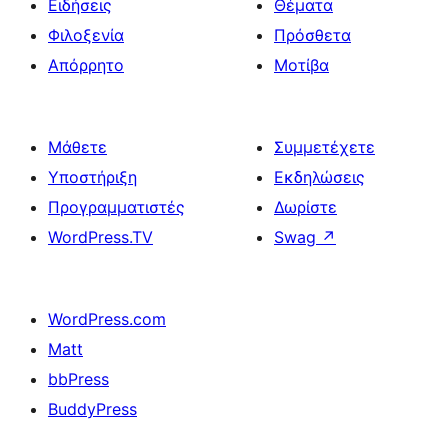
Ειδήσεις
Θέματα
Φιλοξενία
Πρόσθετα
Απόρρητο
Μοτίβα
Μάθετε
Συμμετέχετε
Υποστήριξη
Εκδηλώσεις
Προγραμματιστές
Δωρίστε
WordPress.TV
Swag
↗
WordPress.com
Matt
bbPress
BuddyPress