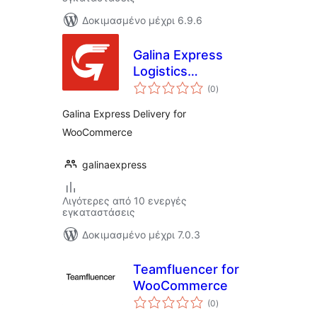
Δοκιμασμένο μέχρι 6.9.6
Galina Express
Logistics
αξιολογήσεις
Integration
(0
)
σύνολο
Galina Express Delivery for
WooCommerce
galinaexpress
Λιγότερες από 10 ενεργές
εγκαταστάσεις
Δοκιμασμένο μέχρι 7.0.3
Teamfluencer for
WooCommerce
αξιολογήσεις
(0
)
σύνολο