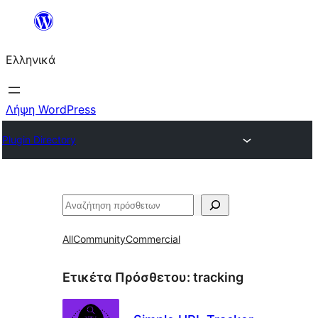
Μετάβαση
στο
Ελληνικά
περιεχόμενο
Λήψη WordPress
Plugin Directory
Αναζήτηση
All
Community
Commercial
Ετικέτα Πρόσθετου:
tracking