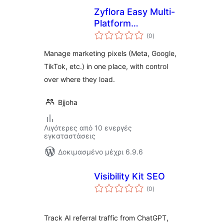
Zyflora Easy Multi-
Platform
αξιολογήσεις
Retargeting
(0
)
σύνολο
Manage marketing pixels (Meta, Google,
TikTok, etc.) in one place, with control
over where they load.
Bjjoha
Λιγότερες από 10 ενεργές
εγκαταστάσεις
Δοκιμασμένο μέχρι 6.9.6
Visibility Kit SEO
αξιολογήσεις
(0
)
σύνολο
Track AI referral traffic from ChatGPT,