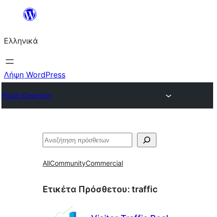
Μετάβαση
στο
Ελληνικά
περιεχόμενο
Λήψη WordPress
Plugin Directory
Αναζήτηση
All
Community
Commercial
Ετικέτα Πρόσθετου:
traffic