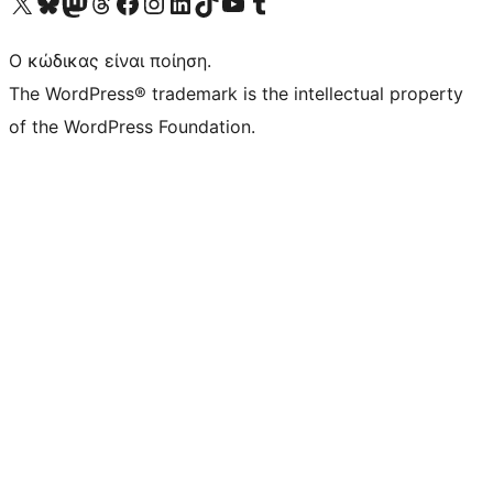
Visit our X (formerly Twitter) account
Visit our Bluesky account
Επισκεφθείτε τον λογαριασμό μας στο Mastodon
Visit our Threads account
Επισκεφτείτε τη σελίδα μας στο Facebook
Επισκεφθείτε τον λογαριασμό μας Instagram
Επισκεφθείτε τον λογαριασμό μας LinkedIn
Visit our TikTok account
Visit our YouTube channel
Visit our Tumblr account
Ο κώδικας είναι ποίηση.
The WordPress® trademark is the intellectual property
of the WordPress Foundation.