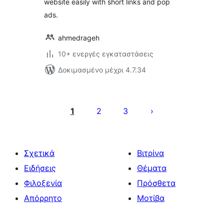
website easily with short links and pop
ads.
ahmedrageh
10+ ενεργές εγκαταστάσεις
Δοκιμασμένο μέχρι 4.7.34
Σελιδοποίηση
άρθρων
1
2
3
Σχετικά
Βιτρίνα
Ειδήσεις
Θέματα
Φιλοξενία
Πρόσθετα
Απόρρητο
Μοτίβα