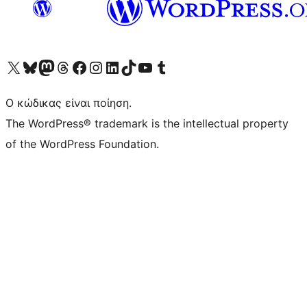
Visit our X (formerly Twitter) account
Visit our Bluesky account
Επισκεφθείτε τον λογαριασμό μας στο Mastodon
Visit our Threads account
Επισκεφτείτε τη σελίδα μας στο Facebook
Επισκεφθείτε τον λογαριασμό μας Instagram
Επισκεφθείτε τον λογαριασμό μας LinkedIn
Visit our TikTok account
Visit our YouTube channel
Visit our Tumblr account
Ο κώδικας είναι ποίηση.
The WordPress® trademark is the intellectual property
of the WordPress Foundation.