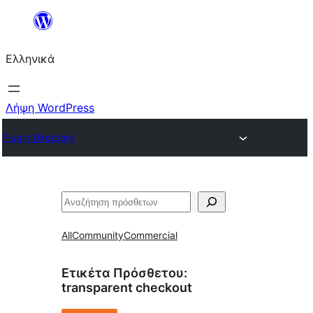
Μετάβαση
στο
Ελληνικά
περιεχόμενο
Λήψη WordPress
Plugin Directory
Αναζήτηση
All
Community
Commercial
Ετικέτα Πρόσθετου:
transparent checkout