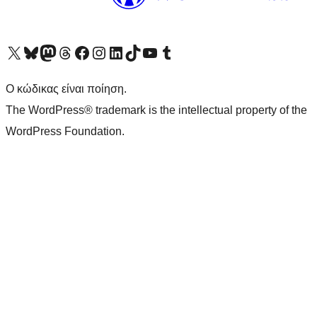
Visit our X (formerly Twitter) account
Visit our Bluesky account
Επισκεφθείτε τον λογαριασμό μας στο Mastodon
Visit our Threads account
Επισκεφτείτε τη σελίδα μας στο Facebook
Επισκεφθείτε τον λογαριασμό μας Instagram
Επισκεφθείτε τον λογαριασμό μας LinkedIn
Visit our TikTok account
Visit our YouTube channel
Visit our Tumblr account
Ο κώδικας είναι ποίηση.
The WordPress® trademark is the intellectual property of the
WordPress Foundation.