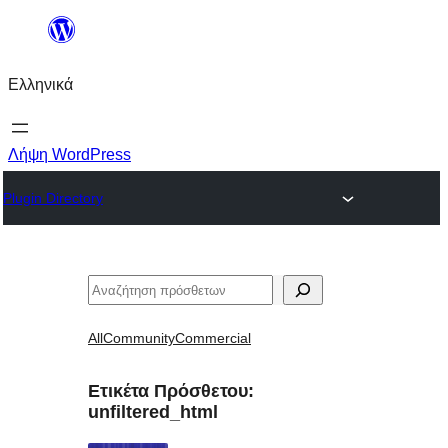
Μετάβαση
στο
Ελληνικά
περιεχόμενο
Λήψη WordPress
Plugin Directory
Αναζήτηση
All
Community
Commercial
Ετικέτα Πρόσθετου:
unfiltered_html