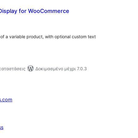
Display for WooCommerce
ξιολογήσεις
ύνολο
 of a variable product, with optional custom text
γκαταστάσεις
Δοκιμασμένο μέχρι 7.0.3
s.com
ss