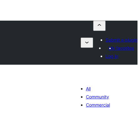
Submit a plugin
My favorites
Log in
All
Community
Commercial