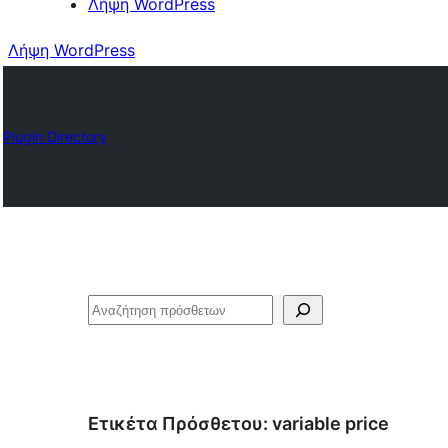
Λήψη WordPress
Λήψη WordPress
Plugin Directory
Αναζήτηση
Ετικέτα Πρόσθετου:
variable price