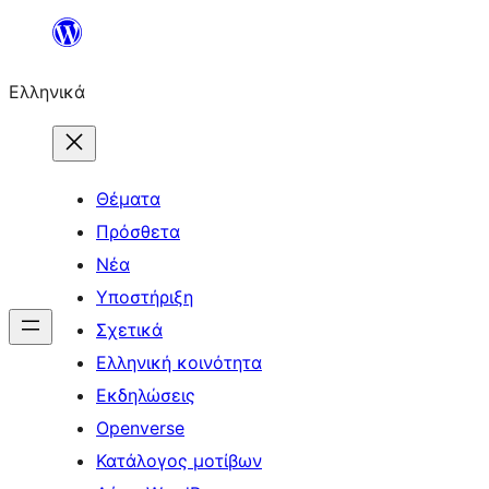
Μετάβαση
στο
Ελληνικά
περιεχόμενο
Θέματα
Πρόσθετα
Νέα
Υποστήριξη
Σχετικά
Ελληνική κοινότητα
Εκδηλώσεις
Openverse
Κατάλογος μοτίβων