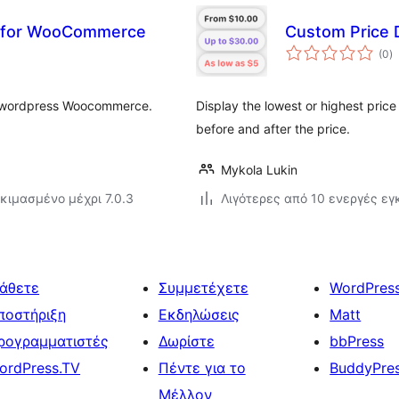
on for WooCommerce
Custom Price 
α
(0
)
σ
t in wordpress Woocommerce.
Display the lowest or highest price
before and after the price.
Mykola Lukin
κιμασμένο μέχρι 7.0.3
Λιγότερες από 10 ενεργές ε
άθετε
Συμμετέχετε
WordPres
ποστήριξη
Εκδηλώσεις
Matt
ρογραμματιστές
Δωρίστε
bbPress
ordPress.TV
Πέντε για το
BuddyPre
Μέλλον