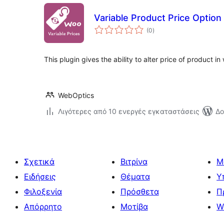
Variable Product Price Opti
αξιολογήσεις
(0
)
σύνολο
This plugin gives the ability to alter price of produc
WebOptics
Λιγότερες από 10 ενεργές εγκαταστάσεις
Δο
Σχετικά
Βιτρίνα
Μ
Ειδήσεις
Θέματα
Υ
Φιλοξενία
Πρόσθετα
Π
Απόρρητο
Μοτίβα
W