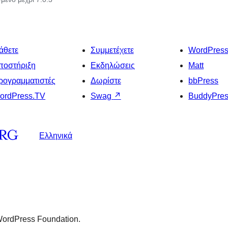
άθετε
Συμμετέχετε
WordPres
ποστήριξη
Εκδηλώσεις
Matt
ρογραμματιστές
Δωρίστε
bbPress
ordPress.TV
Swag
↗
BuddyPre
Ελληνικά
 WordPress Foundation.