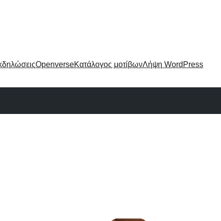
κδηλώσεις
Openverse
Κατάλογος μοτίβων
Λήψη WordPress