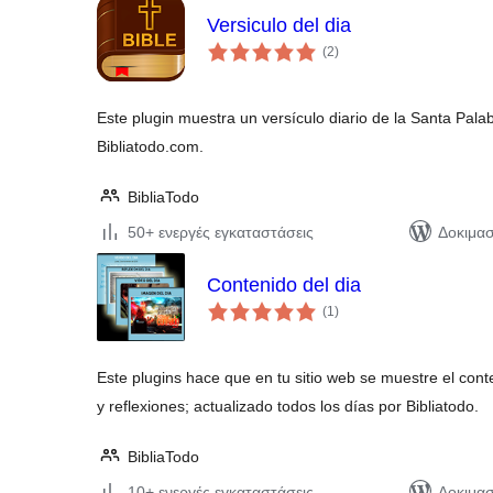
Versiculo del dia
αξιολογήσεις
(2
)
σύνολο
Este plugin muestra un versículo diario de la Santa Palabr
Bibliatodo.com.
BibliaTodo
50+ ενεργές εγκαταστάσεις
Δοκιμασ
Contenido del dia
αξιολογήσεις
(1
)
σύνολο
Este plugins hace que en tu sitio web se muestre el cont
y reflexiones; actualizado todos los días por Bibliatodo.
BibliaTodo
10+ ενεργές εγκαταστάσεις
Δοκιμασ