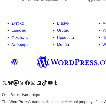
Σχετικά
Βιτρίνα
Μ
Ειδήσεις
Θέματα
Υ
Φιλοξενία
Πρόσθετα
Π
Απόρρητο
Μοτίβα
W
Visit our X (formerly Twitter) account
Visit our Bluesky account
Επισκεφθείτε τον λογαριασμό μας στο Mastodon
Visit our Threads account
Επισκεφτείτε τη σελίδα μας στο Facebook
Επισκεφθείτε τον λογαριασμό μας Instagram
Επισκεφθείτε τον λογαριασμό μας LinkedIn
Visit our TikTok account
Visit our YouTube channel
Visit our Tumblr account
Ο κώδικας είναι ποίηση.
The WordPress® trademark is the intellectual property of the