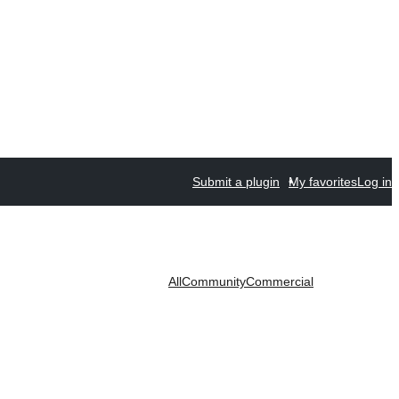
Submit a plugin
My favorites
Log in
All
Community
Commercial