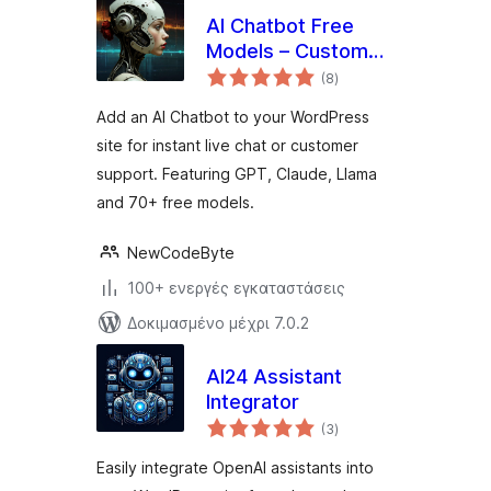
AI Chatbot Free
Models – Customer
αξιολογήσεις
Support, Live Chat,
(8
)
σύνολο
Virtual Assistant
Add an AI Chatbot to your WordPress
site for instant live chat or customer
support. Featuring GPT, Claude, Llama
and 70+ free models.
NewCodeByte
100+ ενεργές εγκαταστάσεις
Δοκιμασμένο μέχρι 7.0.2
AI24 Assistant
Integrator
αξιολογήσεις
(3
)
σύνολο
Easily integrate OpenAI assistants into