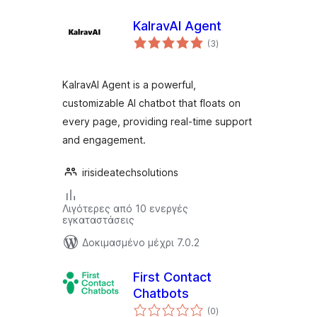
KalravAI Agent
αξιολογήσεις
(3
)
σύνολο
KalravAI Agent is a powerful,
customizable AI chatbot that floats on
every page, providing real-time support
and engagement.
irisideatechsolutions
Λιγότερες από 10 ενεργές
εγκαταστάσεις
Δοκιμασμένο μέχρι 7.0.2
First Contact
Chatbots
αξιολογήσεις
(0
)
σύνολο