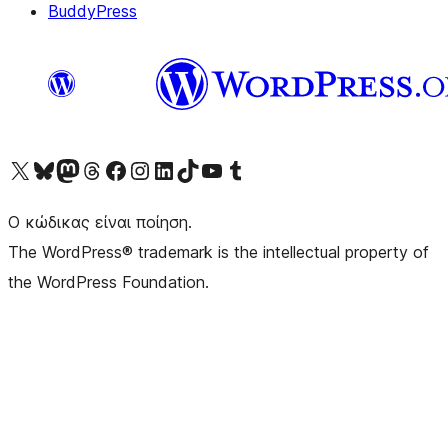
BuddyPress
Visit our X (formerly Twitter) account
Visit our Bluesky account
Επισκεφθείτε τον λογαριασμό μας στο Mastodon
Visit our Threads account
Επισκεφτείτε τη σελίδα μας στο Facebook
Επισκεφθείτε τον λογαριασμό μας Instagram
Επισκεφθείτε τον λογαριασμό μας LinkedIn
Visit our TikTok account
Visit our YouTube channel
Visit our Tumblr account
Ο κώδικας είναι ποίηση.
The WordPress® trademark is the intellectual property of
the WordPress Foundation.