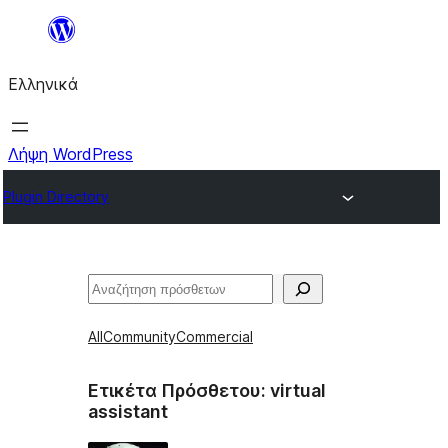
Μετάβαση
στο
Ελληνικά
περιεχόμενο
Λήψη WordPress
Plugin Directory
Αναζήτηση
All
Community
Commercial
Ετικέτα Πρόσθετου:
virtual
assistant