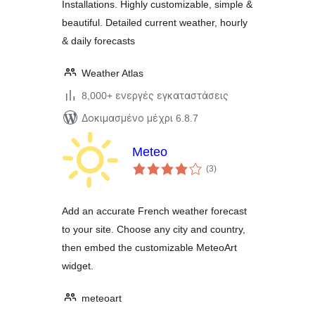
Installations. Highly customizable, simple &
beautiful. Detailed current weather, hourly
& daily forecasts
Weather Atlas
8,000+ ενεργές εγκαταστάσεις
Δοκιμασμένο μέχρι 6.8.7
Meteo
αξιολογήσεις
(3
)
σύνολο
Add an accurate French weather forecast
to your site. Choose any city and country,
then embed the customizable MeteoArt
widget.
meteoart