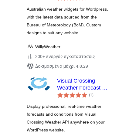
σύνολο
Australian weather widgets for Wordpress,
with the latest data sourced from the
Bureau of Meteorology (BoM). Custom
designs to suit any website.
WillyWeather
200+ ενεργές εγκαταστάσεις
Δοκιμασμένο μέχρι 4.8.29
Visual Crossing
Weather Forecast –
αξιολογήσεις
Real-Time Weather &
(1
)
σύνολο
Forecast Widget
Display professional, real-time weather
forecasts and conditions from Visual
Crossing Weather API anywhere on your
WordPress website.