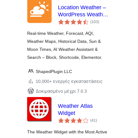
Location Weather –
WordPress Weather
αξιολογήσεις
Forecast, Air Quality
(103
)
σύνολο
& Weather Widget
Real-time Weather, Forecast, AQI,
Weather Maps, Historical Data, Sun &
Moon Times, AI Weather Assistant &
Search – Block, Shortcode, Elementor.
ShapedPlugin LLC
10,000+ ενεργές εγκαταστάσεις
Δοκιμασμένο μέχρι 7.0.3
Weather Atlas
Widget
αξιολογήσεις
(41
)
σύνολο
The Weather Widget with the Most Active