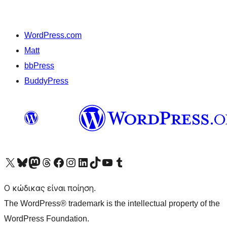
WordPress.com
Matt
bbPress
BuddyPress
Visit our X (formerly Twitter) account
Visit our Bluesky account
Επισκεφθείτε τον λογαριασμό μας στο Mastodon
Visit our Threads account
Επισκεφτείτε τη σελίδα μας στο Facebook
Επισκεφθείτε τον λογαριασμό μας Instagram
Επισκεφθείτε τον λογαριασμό μας LinkedIn
Visit our TikTok account
Visit our YouTube channel
Visit our Tumblr account
Ο κώδικας είναι ποίηση.
The WordPress® trademark is the intellectual property of the
WordPress Foundation.