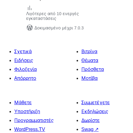
Λιγότερες από 10 ενεργές
εγκαταστάσεις
Δοκιμασμένο μέχρι 7.0.3
Σχετικά
Βιτρίνα
Ειδήσεις
Θέματα
Φιλοξενία
Πρόσθετα
Απόρρητο
Μοτίβα
Μάθετε
Συμμετέχετε
Υποστήριξη
Εκδηλώσεις
Προγραμματιστές
Δωρίστε
WordPress.TV
Swag
↗