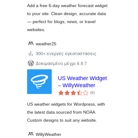
Add a free 6-day weather forecast widget
to your site. Clean design, accurate data
— perfect for blogs, news, or travel
websites.
weather25
300+ ενεργές εγκαταστάσεις
Δοκιμασμένο μέχρι 6.8.7
US Weather Widget
– WillyWeather
αξιολογήσεις
(6
)
σύνολο
US weather widgets for Wordpress, with
the latest data sourced from NOAA.
Custom designs to suit any website.
WillyWeather