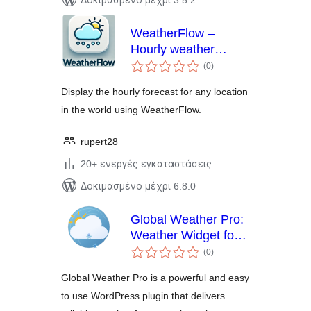
Δοκιμασμένο μέχρι 3.5.2
WeatherFlow –
Hourly weather
αξιολογήσεις
forecast widget (1-48
(0
)
σύνολο
hour forecast)
Display the hourly forecast for any location
in the world using WeatherFlow.
rupert28
20+ ενεργές εγκαταστάσεις
Δοκιμασμένο μέχρι 6.8.0
Global Weather Pro:
Weather Widget for
αξιολογήσεις
WordPress
(0
)
σύνολο
Global Weather Pro is a powerful and easy
to use WordPress plugin that delivers