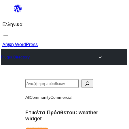
Μετάβαση
στο
Ελληνικά
περιεχόμενο
Λήψη WordPress
Plugin Directory
Αναζήτηση
All
Community
Commercial
Ετικέτα Πρόσθετου:
weather
widget