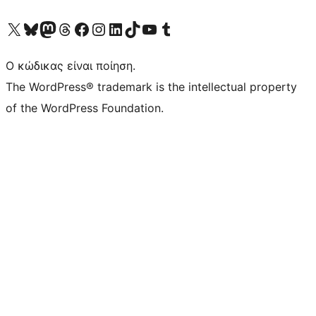
Visit our X (formerly Twitter) account
Visit our Bluesky account
Επισκεφθείτε τον λογαριασμό μας στο Mastodon
Visit our Threads account
Επισκεφτείτε τη σελίδα μας στο Facebook
Επισκεφθείτε τον λογαριασμό μας Instagram
Επισκεφθείτε τον λογαριασμό μας LinkedIn
Visit our TikTok account
Visit our YouTube channel
Visit our Tumblr account
Ο κώδικας είναι ποίηση.
The WordPress® trademark is the intellectual property
of the WordPress Foundation.