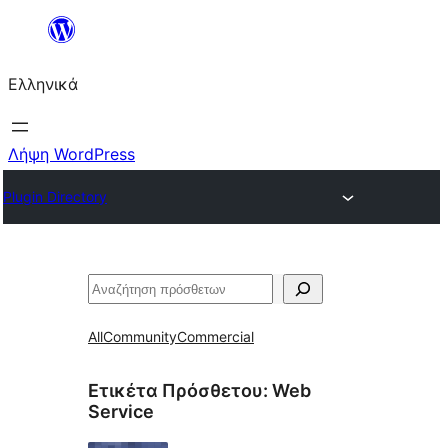
Μετάβαση
στο
Ελληνικά
περιεχόμενο
Λήψη WordPress
Plugin Directory
Αναζήτηση
All
Community
Commercial
Ετικέτα Πρόσθετου:
Web
Service