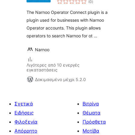
(0
)
σύνολο
The Narnoo Operator Connect plugin is a
plugin used for businesses with Narnoo
Operator accounts. This plugin allows
operators to search Narnoo for ot …
Narnoo
Λιγότερες από 10 ενεργές
εγκαταστάσεις
Δοκιμασμένο μέχρι 5.2.0
Σχετικά
Βιτρίνα
Ειδήσεις
Θέματα
Φιλοξενία
Πρόσθετα
Απόρρητο
Μοτίβα