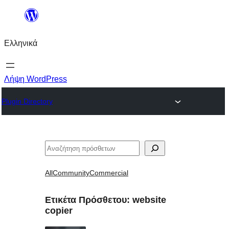
Μετάβαση
στο
Ελληνικά
περιεχόμενο
Λήψη WordPress
Plugin Directory
Αναζήτηση
All
Community
Commercial
Ετικέτα Πρόσθετου:
website
copier