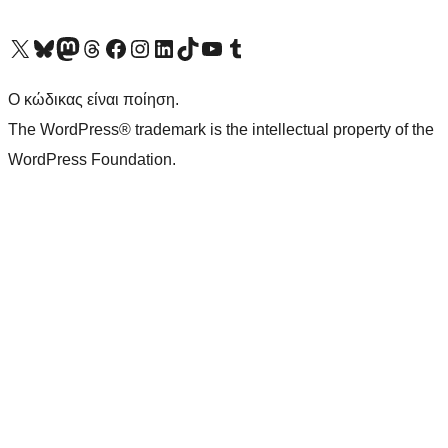
Visit our X (formerly Twitter) account
Visit our Bluesky account
Επισκεφθείτε τον λογαριασμό μας στο Mastodon
Visit our Threads account
Επισκεφτείτε τη σελίδα μας στο Facebook
Επισκεφθείτε τον λογαριασμό μας Instagram
Επισκεφθείτε τον λογαριασμό μας LinkedIn
Visit our TikTok account
Visit our YouTube channel
Visit our Tumblr account
Ο κώδικας είναι ποίηση.
The WordPress® trademark is the intellectual property of the
WordPress Foundation.