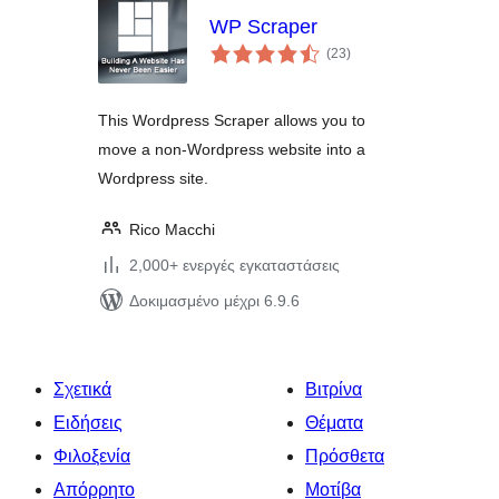
WP Scraper
αξιολογήσεις
(23
)
σύνολο
This Wordpress Scraper allows you to
move a non-Wordpress website into a
Wordpress site.
Rico Macchi
2,000+ ενεργές εγκαταστάσεις
Δοκιμασμένο μέχρι 6.9.6
Σχετικά
Βιτρίνα
Ειδήσεις
Θέματα
Φιλοξενία
Πρόσθετα
Απόρρητο
Μοτίβα