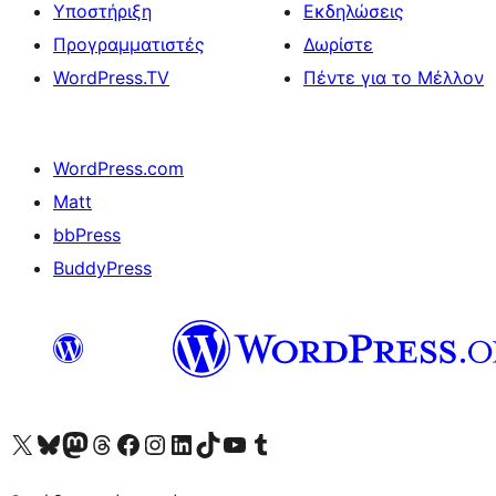
Υποστήριξη
Εκδηλώσεις
Προγραμματιστές
Δωρίστε
WordPress.TV
Πέντε για το Μέλλον
WordPress.com
Matt
bbPress
BuddyPress
Visit our X (formerly Twitter) account
Visit our Bluesky account
Επισκεφθείτε τον λογαριασμό μας στο Mastodon
Visit our Threads account
Επισκεφτείτε τη σελίδα μας στο Facebook
Επισκεφθείτε τον λογαριασμό μας Instagram
Επισκεφθείτε τον λογαριασμό μας LinkedIn
Visit our TikTok account
Visit our YouTube channel
Visit our Tumblr account