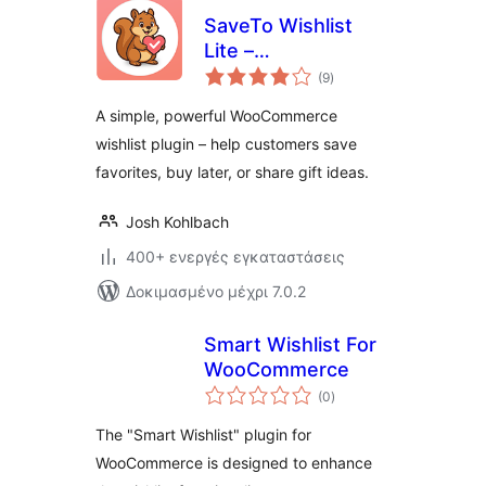
SaveTo Wishlist
Lite –
αξιολογήσεις
WooCommerce
(9
)
σύνολο
Wishlist
A simple, powerful WooCommerce
wishlist plugin – help customers save
favorites, buy later, or share gift ideas.
Josh Kohlbach
400+ ενεργές εγκαταστάσεις
Δοκιμασμένο μέχρι 7.0.2
Smart Wishlist For
WooCommerce
αξιολογήσεις
(0
)
σύνολο
The "Smart Wishlist" plugin for
WooCommerce is designed to enhance