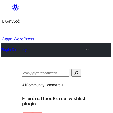
Μετάβαση
στο
Ελληνικά
περιεχόμενο
Λήψη WordPress
Plugin Directory
Αναζήτηση
All
Community
Commercial
Ετικέτα Πρόσθετου:
wishlist
plugin