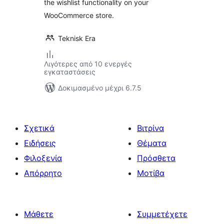
the wishlist functionality on your
WooCommerce store.
Teknisk Era
Λιγότερες από 10 ενεργές
εγκαταστάσεις
Δοκιμασμένο μέχρι 6.7.5
Σχετικά
Βιτρίνα
Ειδήσεις
Θέματα
Φιλοξενία
Πρόσθετα
Απόρρητο
Μοτίβα
Μάθετε
Συμμετέχετε