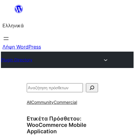
Μετάβαση
στο
Ελληνικά
περιεχόμενο
Λήψη WordPress
Plugin Directory
Αναζήτηση
All
Community
Commercial
Ετικέτα Πρόσθετου:
WooCommerce Mobile
Application