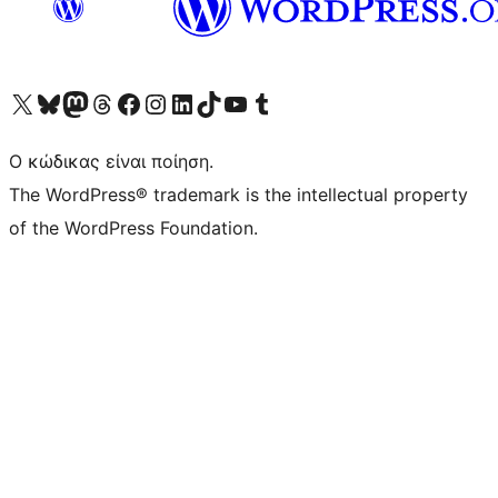
Visit our X (formerly Twitter) account
Visit our Bluesky account
Επισκεφθείτε τον λογαριασμό μας στο Mastodon
Visit our Threads account
Επισκεφτείτε τη σελίδα μας στο Facebook
Επισκεφθείτε τον λογαριασμό μας Instagram
Επισκεφθείτε τον λογαριασμό μας LinkedIn
Visit our TikTok account
Visit our YouTube channel
Visit our Tumblr account
Ο κώδικας είναι ποίηση.
The WordPress® trademark is the intellectual property
of the WordPress Foundation.