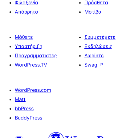
Φιλοξενία
Πρόσθετα
Απόρρητο
Μοτίβα
Μάθετε
Συμμετέχετε
Υποστήριξη
Εκδηλώσεις
Προγραμματιστές
Δωρίστε
WordPress.TV
Swag
↗
WordPress.com
Matt
bbPress
BuddyPress