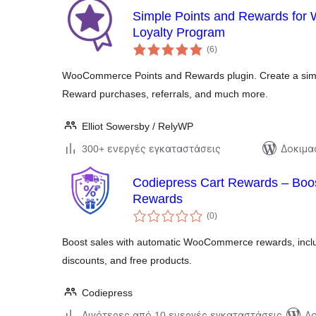
Simple Points and Rewards for
Loyalty Program
αξιολογήσεις
(6
)
σύνολο
WooCommerce Points and Rewards plugin. Create a simpl
Reward purchases, referrals, and much more.
Elliot Sowersby / RelyWP
300+ ενεργές εγκαταστάσεις
Δοκιμα
Codiepress Cart Rewards – Boos
Rewards
αξιολογήσεις
(0
)
σύνολο
Boost sales with automatic WooCommerce rewards, includ
discounts, and free products.
Codiepress
Λιγότερες από 10 ενεργές εγκαταστάσεις
Δο