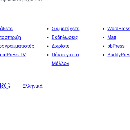
άθετε
Συμμετέχετε
WordPres
ποστήριξη
Εκδηλώσεις
Matt
ρογραμματιστές
Δωρίστε
bbPress
ordPress.TV
Πέντε για το
BuddyPre
Μέλλον
Ελληνικά