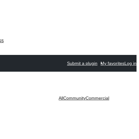
ss
Submit a plugin
My favorites
Log in
All
Community
Commercial