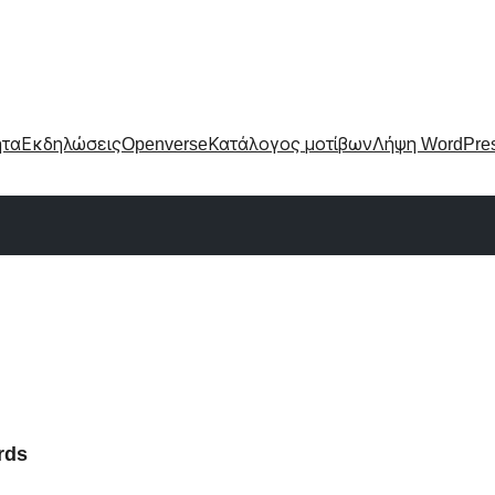
ητα
Εκδηλώσεις
Openverse
Κατάλογος μοτίβων
Λήψη WordPre
rds