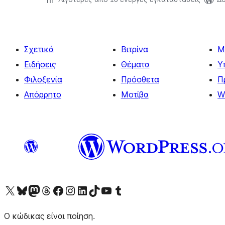
Σχετικά
Βιτρίνα
Μ
Ειδήσεις
Θέματα
Υ
Φιλοξενία
Πρόσθετα
Π
Απόρρητο
Μοτίβα
W
Visit our X (formerly Twitter) account
Visit our Bluesky account
Επισκεφθείτε τον λογαριασμό μας στο Mastodon
Visit our Threads account
Επισκεφτείτε τη σελίδα μας στο Facebook
Επισκεφθείτε τον λογαριασμό μας Instagram
Επισκεφθείτε τον λογαριασμό μας LinkedIn
Visit our TikTok account
Visit our YouTube channel
Visit our Tumblr account
Ο κώδικας είναι ποίηση.