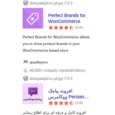
Δοκιμασμένο μέχρι 7.0.3
Perfect Brands for
WooCommerce
αξιολογήσεις
(414
)
σύνολο
Perfect Brands for WooCommerce allows
you to show product brands in your
WooCommerce based store
quadlayers
40,000+ ενεργές εγκαταστάσεις
Δοκιμασμένο μέχρι 7.0.3
افزونه پیامک
ووکامرس Persian
αξιολογήσεις
WooCommerce SMS
(116
)
σύνολο
افزونه کامل و حرفه ای برای اطلاع رسانی