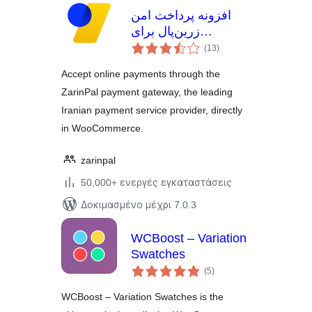
افزونه پرداخت امن
زرین‌پال برای
αξιολογήσεις
ووکامرس (ZarinPal
(13
)
σύνολο
for WooCommerce)
Accept online payments through the
ZarinPal payment gateway, the leading
Iranian payment service provider, directly
in WooCommerce.
zarinpal
50,000+ ενεργές εγκαταστάσεις
Δοκιμασμένο μέχρι 7.0.3
WCBoost – Variation
Swatches
αξιολογήσεις
(5
)
σύνολο
WCBoost – Variation Swatches is the