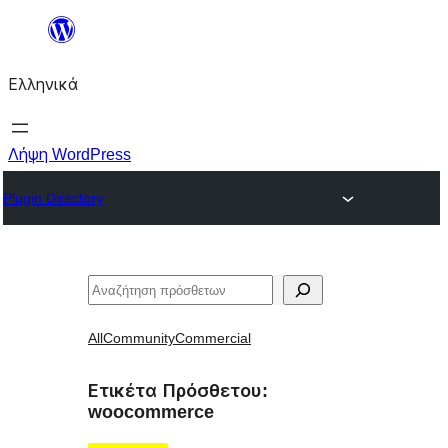
Μετάβαση
στο
Ελληνικά
περιεχόμενο
Λήψη WordPress
Plugin Directory
Αναζήτηση
All
Community
Commercial
Ετικέτα Πρόσθετου:
woocommerce