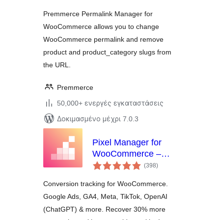
Premmerce Permalink Manager for
WooCommerce allows you to change
WooCommerce permalink and remove
product and product_category slugs from
the URL.
Premmerce
50,000+ ενεργές εγκαταστάσεις
Δοκιμασμένο μέχρι 7.0.3
Pixel Manager for
WooCommerce –
αξιολογήσεις
Conversion Tracking,
(398
)
σύνολο
Google Ads, GA4,
Conversion tracking for WooCommerce.
TikTok, Dynamic
Google Ads, GA4, Meta, TikTok, OpenAI
Remarketing
(ChatGPT) & more. Recover 30% more