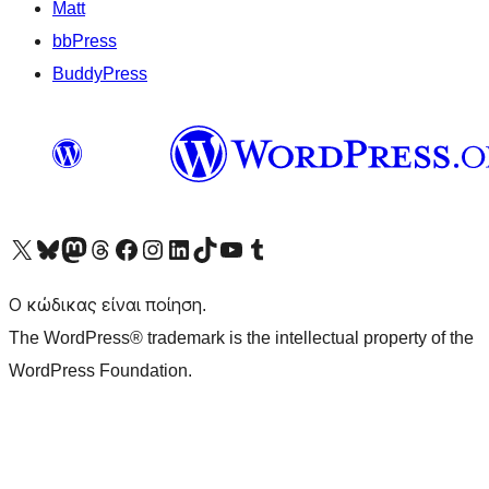
Matt
bbPress
BuddyPress
Visit our X (formerly Twitter) account
Visit our Bluesky account
Επισκεφθείτε τον λογαριασμό μας στο Mastodon
Visit our Threads account
Επισκεφτείτε τη σελίδα μας στο Facebook
Επισκεφθείτε τον λογαριασμό μας Instagram
Επισκεφθείτε τον λογαριασμό μας LinkedIn
Visit our TikTok account
Visit our YouTube channel
Visit our Tumblr account
Ο κώδικας είναι ποίηση.
The WordPress® trademark is the intellectual property of the
WordPress Foundation.