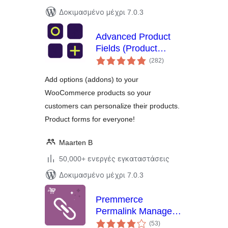
Δοκιμασμένο μέχρι 7.0.3
Advanced Product
Fields (Product
αξιολογήσεις
Addons) for
(282
)
σύνολο
WooCommerce
Add options (addons) to your
WooCommerce products so your
customers can personalize their products.
Product forms for everyone!
Maarten B
50,000+ ενεργές εγκαταστάσεις
Δοκιμασμένο μέχρι 7.0.3
Premmerce
Permalink Manager
αξιολογήσεις
for WooCommerce
(53
)
σύνολο