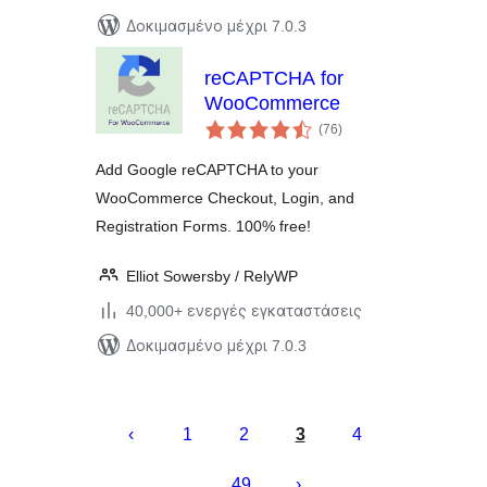
Δοκιμασμένο μέχρι 7.0.3
reCAPTCHA for
WooCommerce
αξιολογήσεις
(76
)
σύνολο
Add Google reCAPTCHA to your
WooCommerce Checkout, Login, and
Registration Forms. 100% free!
Elliot Sowersby / RelyWP
40,000+ ενεργές εγκαταστάσεις
Δοκιμασμένο μέχρι 7.0.3
Σελιδοποίηση
άρθρων
1
2
3
4
49
…