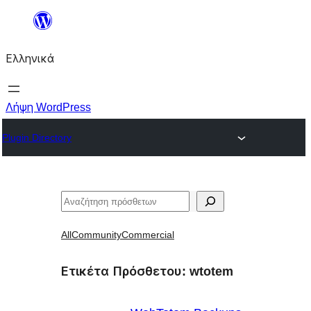
Μετάβαση
στο
Ελληνικά
περιεχόμενο
Λήψη WordPress
Plugin Directory
Αναζήτηση
All
Community
Commercial
Ετικέτα Πρόσθετου:
wtotem