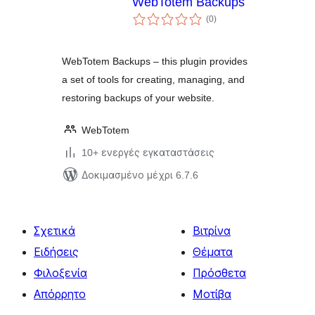
WebTotem Backups
αξιολογήσεις
(0
)
σύνολο
WebTotem Backups – this plugin provides
a set of tools for creating, managing, and
restoring backups of your website.
WebTotem
10+ ενεργές εγκαταστάσεις
Δοκιμασμένο μέχρι 6.7.6
Σχετικά
Βιτρίνα
Ειδήσεις
Θέματα
Φιλοξενία
Πρόσθετα
Απόρρητο
Μοτίβα