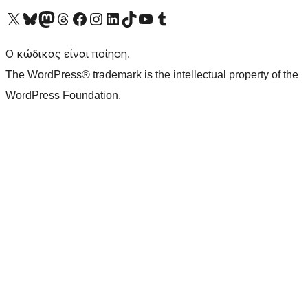
Visit our X (formerly Twitter) account
Visit our Bluesky account
Επισκεφθείτε τον λογαριασμό μας στο Mastodon
Visit our Threads account
Επισκεφτείτε τη σελίδα μας στο Facebook
Επισκεφθείτε τον λογαριασμό μας Instagram
Επισκεφθείτε τον λογαριασμό μας LinkedIn
Visit our TikTok account
Visit our YouTube channel
Visit our Tumblr account
Ο κώδικας είναι ποίηση.
The WordPress® trademark is the intellectual property of the
WordPress Foundation.