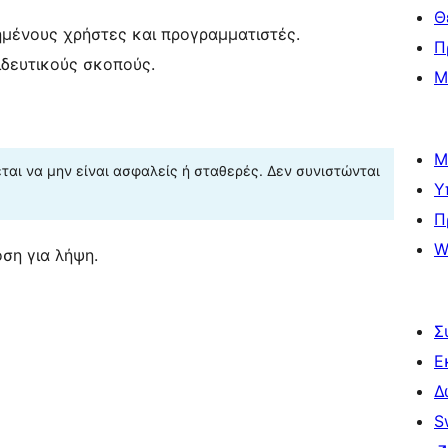
Θ
ημένους χρήστες και προγραμματιστές.
Π
ιδευτικούς σκοπούς.
Μ
Μ
αι να μην είναι ασφαλείς ή σταθερές. Δεν συνιστώνται
Υ
Π
W
ση για λήψη.
Σ
Ε
Δ
S