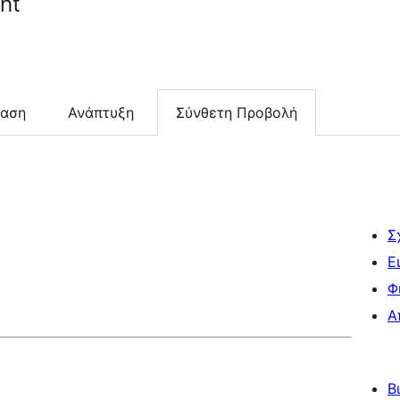
ht
ταση
Ανάπτυξη
Σύνθετη Προβολή
Σ
Ε
Φ
Α
Β