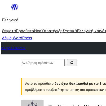
Μετάβαση
στο
Ελληνικά
περιεχόμενο
Θέματα
Πρόσθετα
Νέα
Υποστήριξη
Σχετικά
Ελληνική κοινό
Λήψη WordPress
Plugin Directory
Αναζήτηση
πρόσθετων
Αυτό το πρόσθετο
δεν έχει δοκιμασθεί με τις 3 
προβλήματα συμβατότητας με τις πιο πρόσφατες ε