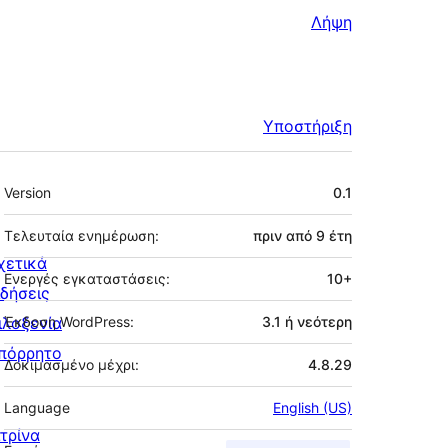
Λήψη
Υποστήριξη
Μεταστοιχεία
Version
0.1
Τελευταία ενημέρωση:
πριν από
9 έτη
χετικά
Ενεργές εγκαταστάσεις:
10+
ιδήσεις
ιλοξενία
Έκδοση WordPress:
3.1 ή νεότερη
πόρρητο
Δοκιμασμένο μέχρι:
4.8.29
Language
English (US)
ιτρίνα