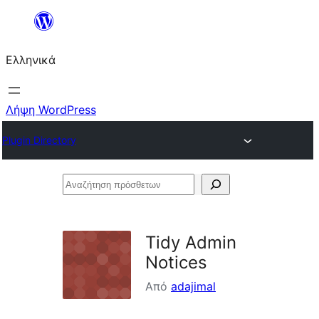
Μετάβαση
στο
Ελληνικά
περιεχόμενο
Λήψη WordPress
Plugin Directory
Αναζήτηση
πρόσθετων
Tidy Admin
Notices
Από
adajimal