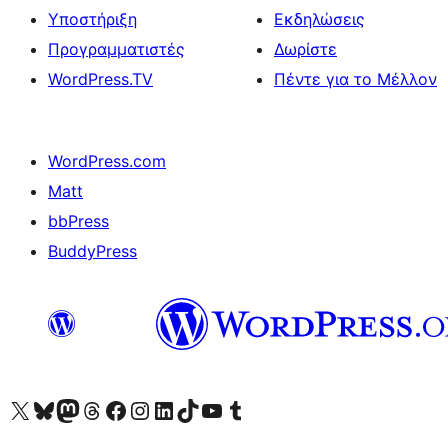
Υποστήριξη
Εκδηλώσεις
Προγραμματιστές
Δωρίστε
WordPress.TV
Πέντε για το Μέλλον
WordPress.com
Matt
bbPress
BuddyPress
Visit our X (formerly Twitter) account
Visit our Bluesky account
Επισκεφθείτε τον λογαριασμό μας στο Mastodon
Visit our Threads account
Επισκεφτείτε τη σελίδα μας στο Facebook
Επισκεφθείτε τον λογαριασμό μας Instagram
Επισκεφθείτε τον λογαριασμό μας LinkedIn
Visit our TikTok account
Visit our YouTube channel
Visit our Tumblr account