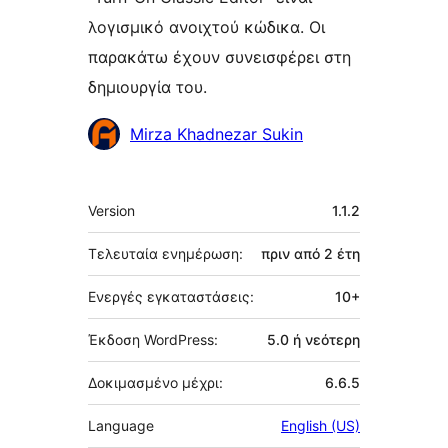
λογισμικό ανοιχτού κώδικα. Οι
παρακάτω έχουν συνεισφέρει στη
δημιουργία του.
Συντελεστές
Mirza Khadnezar Sukin
Μεταστοιχεία
Version
1.1.2
Τελευταία ενημέρωση:
πριν από
2 έτη
Ενεργές εγκαταστάσεις:
10+
Έκδοση WordPress:
5.0 ή νεότερη
Δοκιμασμένο μέχρι:
6.6.5
Language
English (US)