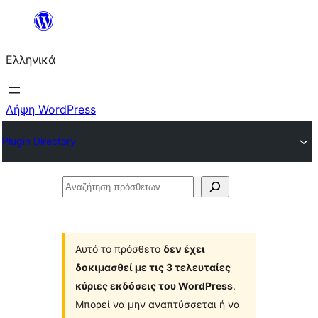
Μετάβαση
στο
Ελληνικά
περιεχόμενο
Λήψη WordPress
Plugin Directory
Αναζήτηση
πρόσθετων
Αυτό το πρόσθετο
δεν έχει
δοκιμασθεί με τις 3 τελευταίες
κύριες εκδόσεις του WordPress
.
Μπορεί να μην αναπτύσσεται ή να