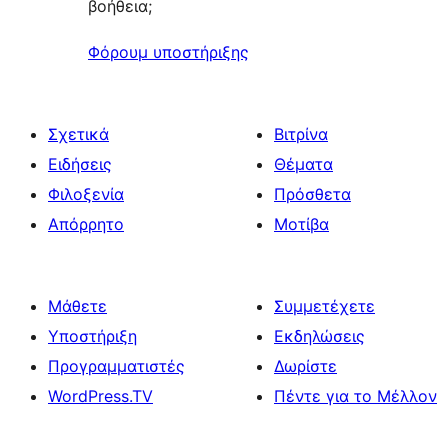
βοήθεια;
Φόρουμ υποστήριξης
Σχετικά
Βιτρίνα
Ειδήσεις
Θέματα
Φιλοξενία
Πρόσθετα
Απόρρητο
Μοτίβα
Μάθετε
Συμμετέχετε
Υποστήριξη
Εκδηλώσεις
Προγραμματιστές
Δωρίστε
WordPress.TV
Πέντε για το Μέλλον