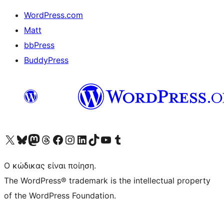
WordPress.com
Matt
bbPress
BuddyPress
Visit our X (formerly Twitter) account
Visit our Bluesky account
Επισκεφθείτε τον λογαριασμό μας στο Mastodon
Visit our Threads account
Επισκεφτείτε τη σελίδα μας στο Facebook
Επισκεφθείτε τον λογαριασμό μας Instagram
Επισκεφθείτε τον λογαριασμό μας LinkedIn
Visit our TikTok account
Visit our YouTube channel
Visit our Tumblr account
Ο κώδικας είναι ποίηση.
The WordPress® trademark is the intellectual property
of the WordPress Foundation.