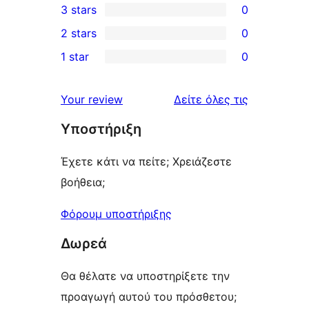
3 stars
0
star
4-
0
2 stars
0
reviews
star
3-
0
1 star
0
reviews
star
2-
0
reviews
star
1-
κριτικές
Your review
Δείτε όλες τις
reviews
star
Υποστήριξη
reviews
Έχετε κάτι να πείτε; Χρειάζεστε
βοήθεια;
Φόρουμ υποστήριξης
Δωρεά
Θα θέλατε να υποστηρίξετε την
προαγωγή αυτού του πρόσθετου;