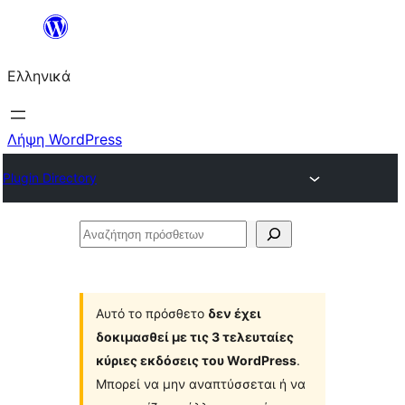
Μετάβαση
στο
Ελληνικά
περιεχόμενο
Λήψη WordPress
Plugin Directory
Αναζήτηση
πρόσθετων
Αυτό το πρόσθετο
δεν έχει
δοκιμασθεί με τις 3 τελευταίες
κύριες εκδόσεις του WordPress
.
Μπορεί να μην αναπτύσσεται ή να