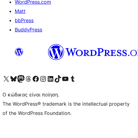
WordPress.com
Matt
bbPress
BuddyPress
Visit our X (formerly Twitter) account
Visit our Bluesky account
Επισκεφθείτε τον λογαριασμό μας στο Mastodon
Visit our Threads account
Επισκεφτείτε τη σελίδα μας στο Facebook
Επισκεφθείτε τον λογαριασμό μας Instagram
Επισκεφθείτε τον λογαριασμό μας LinkedIn
Visit our TikTok account
Visit our YouTube channel
Visit our Tumblr account
Ο κώδικας είναι ποίηση.
The WordPress® trademark is the intellectual property
of the WordPress Foundation.