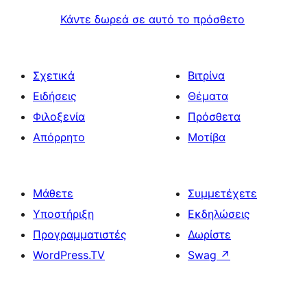
Κάντε δωρεά σε αυτό το πρόσθετο
Σχετικά
Βιτρίνα
Ειδήσεις
Θέματα
Φιλοξενία
Πρόσθετα
Απόρρητο
Μοτίβα
Μάθετε
Συμμετέχετε
Υποστήριξη
Εκδηλώσεις
Προγραμματιστές
Δωρίστε
WordPress.TV
Swag
↗