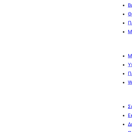
Β
Θ
Π
Μ
Μ
Υ
Π
W
Σ
Ε
Δ