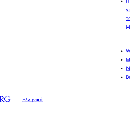
Π
γ
τ
Μ
W
M
b
B
Ελληνικά