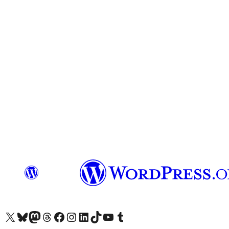
Visit our X (formerly Twitter) account
Visit our Bluesky account
Επισκεφθείτε τον λογαριασμό μας στο Mastodon
Visit our Threads account
Επισκεφτείτε τη σελίδα μας στο Facebook
Επισκεφθείτε τον λογαριασμό μας Instagram
Επισκεφθείτε τον λογαριασμό μας LinkedIn
Visit our TikTok account
Visit our YouTube channel
Visit our Tumblr account