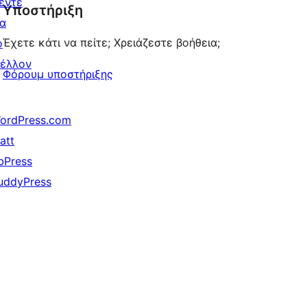
έντε
Υποστήριξη
reviews
ια
Έχετε κάτι να πείτε; Χρειάζεστε βοήθεια;
ο
έλλον
Φόρουμ υποστήριξης
ordPress.com
att
bPress
uddyPress