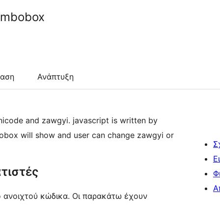
ombobox
ταση
Ανάπτυξη
code and zawgyi. javascript is written by
mbobox will show and user can change zawgyi or
Σ
Ε
τιστές
Φ
Α
ό ανοιχτού κώδικα. Οι παρακάτω έχουν