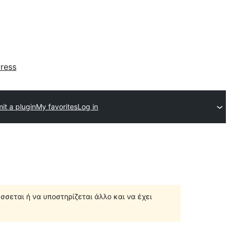
ress
it a plugin
My favorites
Log in
σσεται ή να υποστηρίζεται άλλο και να έχει