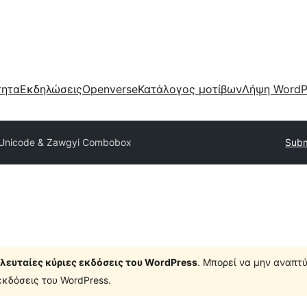
τητα
Εκδηλώσεις
Openverse
Κατάλογος μοτίβων
Λήψη WordP
Unicode & Zawgyi Combobox
Subm
τελευταίες κύριες εκδόσεις του WordPress
. Μπορεί να μην αναπτύ
κδόσεις του WordPress.