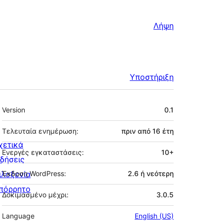
Λήψη
Υποστήριξη
Μεταστοιχεία
Version
0.1
Τελευταία ενημέρωση:
πριν από
16 έτη
χετικά
Ενεργές εγκαταστάσεις:
10+
ιδήσεις
ιλοξενία
Έκδοση WordPress:
2.6 ή νεότερη
πόρρητο
Δοκιμασμένο μέχρι:
3.0.5
Language
English (US)