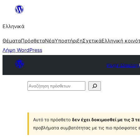
Μετάβαση
στο
Ελληνικά
περιεχόμενο
Θέματα
Πρόσθετα
Νέα
Υποστήριξη
Σχετικά
Ελληνική κοινό
Λήψη WordPress
Plugin Directory
Αναζήτηση
πρόσθετων
Αυτό το πρόσθετο
δεν έχει δοκιμασθεί με τις 3 
προβλήματα συμβατότητας με τις πιο πρόσφατες ε