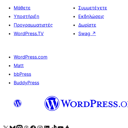
Μάθετε
Συμμετέχετε
Υποστήριξη
Εκδηλώσεις
Προγραμματιστές
Δωρίστε
WordPress.TV
Swag
↗
WordPress.com
Matt
bbPress
BuddyPress
Visit our X (formerly Twitter) account
Visit our Bluesky account
Επισκεφθείτε τον λογαριασμό μας στο Mastodon
Visit our Threads account
Επισκεφτείτε τη σελίδα μας στο Facebook
Επισκεφθείτε τον λογαριασμό μας Instagram
Επισκεφθείτε τον λογαριασμό μας LinkedIn
Visit our TikTok account
Visit our YouTube channel
Visit our Tumblr account