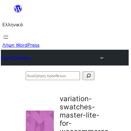
Μετάβαση
στο
Ελληνικά
περιεχόμενο
Λήψη WordPress
Plugin Directory
Αναζήτηση
πρόσθετων
variation-
swatches-
master-lite-
for-