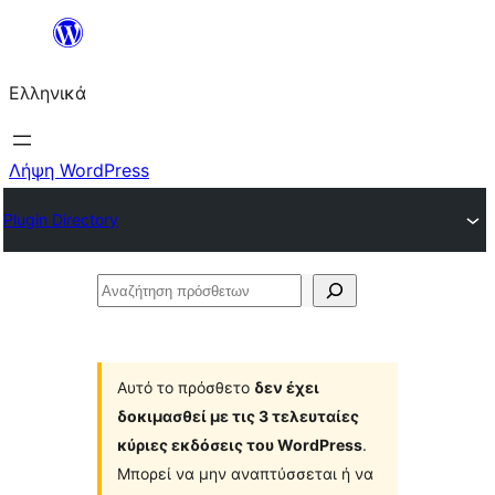
Μετάβαση
στο
Ελληνικά
περιεχόμενο
Λήψη WordPress
Plugin Directory
Αναζήτηση
πρόσθετων
Αυτό το πρόσθετο
δεν έχει
δοκιμασθεί με τις 3 τελευταίες
κύριες εκδόσεις του WordPress
.
Μπορεί να μην αναπτύσσεται ή να