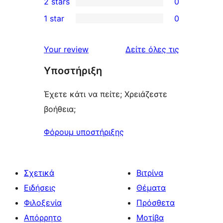
2 stars
0
review
star
3-
0
1 star
0
reviews
star
2-
0
reviews
star
1-
κριτικές
Your review
Δείτε όλες τις
reviews
star
Υποστήριξη
reviews
Έχετε κάτι να πείτε; Χρειάζεστε
βοήθεια;
Φόρουμ υποστήριξης
Σχετικά
Βιτρίνα
Ειδήσεις
Θέματα
Φιλοξενία
Πρόσθετα
Απόρρητο
Μοτίβα