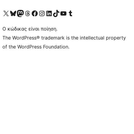
Visit our X (formerly Twitter) account
Visit our Bluesky account
Επισκεφθείτε τον λογαριασμό μας στο Mastodon
Visit our Threads account
Επισκεφτείτε τη σελίδα μας στο Facebook
Επισκεφθείτε τον λογαριασμό μας Instagram
Επισκεφθείτε τον λογαριασμό μας LinkedIn
Visit our TikTok account
Visit our YouTube channel
Visit our Tumblr account
Ο κώδικας είναι ποίηση.
The WordPress® trademark is the intellectual property
of the WordPress Foundation.