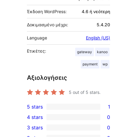
Έκδοση WordPress:
4.6 ή νεότερη
Δοκιμασμένο μέχρι:
5.4.20
Language
English (US)
Ετικέτες:
gateway
kanoo
payment
wp
Αξιολογήσεις
5
out of 5 stars.
5 stars
1
1
4 stars
0
5-
0
3 stars
0
star
4-
0