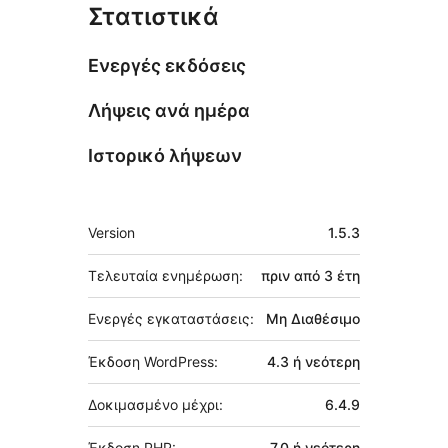
Στατιστικά
Ενεργές εκδόσεις
Λήψεις ανά ημέρα
Ιστορικό λήψεων
Μεταστοιχεία
Version
1.5.3
Τελευταία ενημέρωση:
πριν από
3 έτη
Ενεργές εγκαταστάσεις:
Μη Διαθέσιμο
Έκδοση WordPress:
4.3 ή νεότερη
Δοκιμασμένο μέχρι:
6.4.9
Έκδοση PHP:
7.0 ή νεότερη