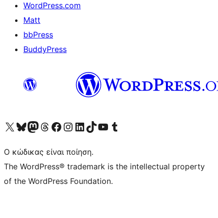
WordPress.com
Matt
bbPress
BuddyPress
Visit our X (formerly Twitter) account
Visit our Bluesky account
Επισκεφθείτε τον λογαριασμό μας στο Mastodon
Visit our Threads account
Επισκεφτείτε τη σελίδα μας στο Facebook
Επισκεφθείτε τον λογαριασμό μας Instagram
Επισκεφθείτε τον λογαριασμό μας LinkedIn
Visit our TikTok account
Visit our YouTube channel
Visit our Tumblr account
Ο κώδικας είναι ποίηση.
The WordPress® trademark is the intellectual property
of the WordPress Foundation.