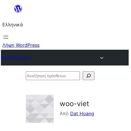
Μετάβαση
στο
Ελληνικά
περιεχόμενο
Λήψη WordPress
Plugin Directory
Αναζήτηση
πρόσθετων
woo-viet
Από
Dat Hoang