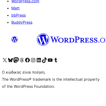
WordPress.com
Matt
bbPress
BuddyPress
Visit our X (formerly Twitter) account
Visit our Bluesky account
Επισκεφθείτε τον λογαριασμό μας στο Mastodon
Visit our Threads account
Επισκεφτείτε τη σελίδα μας στο Facebook
Επισκεφθείτε τον λογαριασμό μας Instagram
Επισκεφθείτε τον λογαριασμό μας LinkedIn
Visit our TikTok account
Visit our YouTube channel
Visit our Tumblr account
Ο κώδικας είναι ποίηση.
The WordPress® trademark is the intellectual property
of the WordPress Foundation.