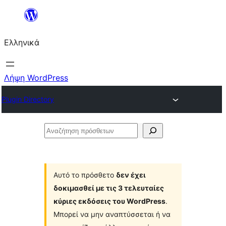
Μετάβαση
στο
Ελληνικά
περιεχόμενο
Λήψη WordPress
Plugin Directory
Αναζήτηση
πρόσθετων
Αυτό το πρόσθετο
δεν έχει
δοκιμασθεί με τις 3 τελευταίες
κύριες εκδόσεις του WordPress
.
Μπορεί να μην αναπτύσσεται ή να