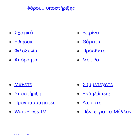
Φόρουμ υποστήριξης
Σχετικά
Βιτρίνα
Ειδήσεις
Θέματα
Φιλοξενία
Πρόσθετα
Απόρρητο
Μοτίβα
Μάθετε
Συμμετέχετε
Υποστήριξη
Εκδηλώσεις
Προγραμματιστές
Δωρίστε
WordPress.TV
Πέντε για το Μέλλον