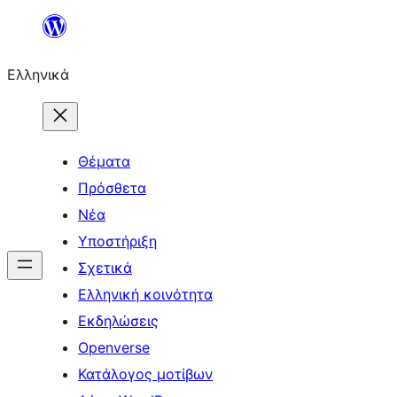
Μετάβαση
στο
Ελληνικά
περιεχόμενο
Θέματα
Πρόσθετα
Νέα
Υποστήριξη
Σχετικά
Ελληνική κοινότητα
Εκδηλώσεις
Openverse
Κατάλογος μοτίβων