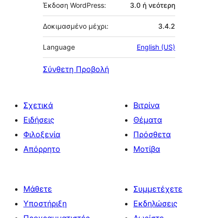
Έκδοση WordPress:
3.0 ή νεότερη
Δοκιμασμένο μέχρι:
3.4.2
Language
English (US)
Σύνθετη Προβολή
Σχετικά
Βιτρίνα
Ειδήσεις
Θέματα
Φιλοξενία
Πρόσθετα
Απόρρητο
Μοτίβα
Μάθετε
Συμμετέχετε
Υποστήριξη
Εκδηλώσεις
Προγραμματιστές
Δωρίστε