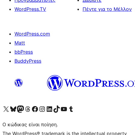
WordPress.TV
Πέντε για το Μέλλον
WordPress.com
Matt
bbPress
BuddyPress
Visit our X (formerly Twitter) account
Visit our Bluesky account
Επισκεφθείτε τον λογαριασμό μας στο Mastodon
Visit our Threads account
Επισκεφτείτε τη σελίδα μας στο Facebook
Επισκεφθείτε τον λογαριασμό μας Instagram
Επισκεφθείτε τον λογαριασμό μας LinkedIn
Visit our TikTok account
Visit our YouTube channel
Visit our Tumblr account
Ο κώδικας είναι ποίηση.
The WordPress® trademark is the intellectual property