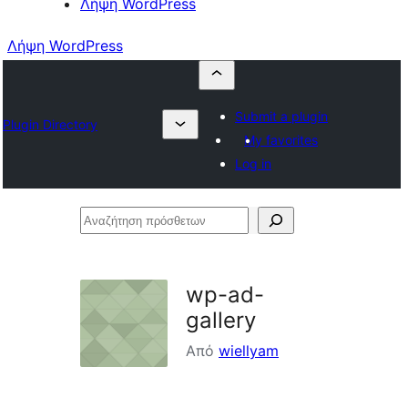
Λήψη WordPress
Λήψη WordPress
Submit a plugin
Plugin Directory
My favorites
Log in
Αναζήτηση
πρόσθετων
wp-ad-
gallery
Από
wiellyam