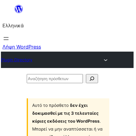
Μετάβαση
στο
Ελληνικά
περιεχόμενο
Λήψη WordPress
Plugin Directory
Αναζήτηση
πρόσθετων
Αυτό το πρόσθετο
δεν έχει
δοκιμασθεί με τις 3 τελευταίες
κύριες εκδόσεις του WordPress
.
Μπορεί να μην αναπτύσσεται ή να