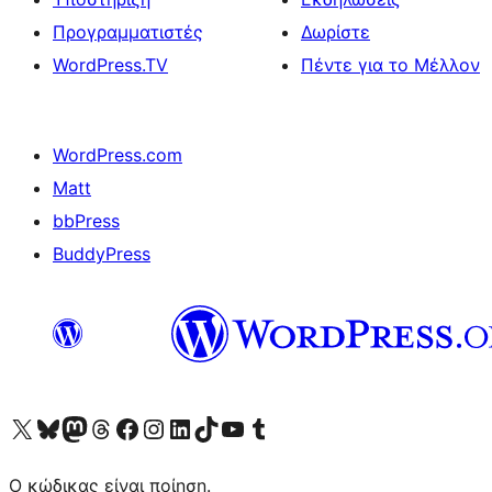
Προγραμματιστές
Δωρίστε
WordPress.TV
Πέντε για το Μέλλον
WordPress.com
Matt
bbPress
BuddyPress
Visit our X (formerly Twitter) account
Visit our Bluesky account
Επισκεφθείτε τον λογαριασμό μας στο Mastodon
Visit our Threads account
Επισκεφτείτε τη σελίδα μας στο Facebook
Επισκεφθείτε τον λογαριασμό μας Instagram
Επισκεφθείτε τον λογαριασμό μας LinkedIn
Visit our TikTok account
Visit our YouTube channel
Visit our Tumblr account
Ο κώδικας είναι ποίηση.