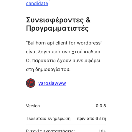
candidate
Συνεισφέροντες &
Προγραμματιστές
“Bullhorn api client for wordpress”
είναι λογισμικό ανοιχτού κώδικα.
Οι παρακάτω έχουν συνεισφέρει
στη δημιουργία του.
Συντελεστές
yaroslawww
Μεταστοιχεία
Version
0.0.8
Τελευταία ενημέρωση:
πριν από
6 έτη
Ενεργές εγκαταστάσεις:
10+