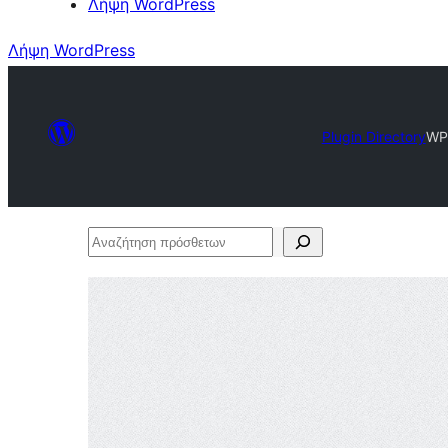
Λήψη WordPress
Λήψη WordPress
Plugin Directory
WP-
Αναζήτηση
πρόσθετων