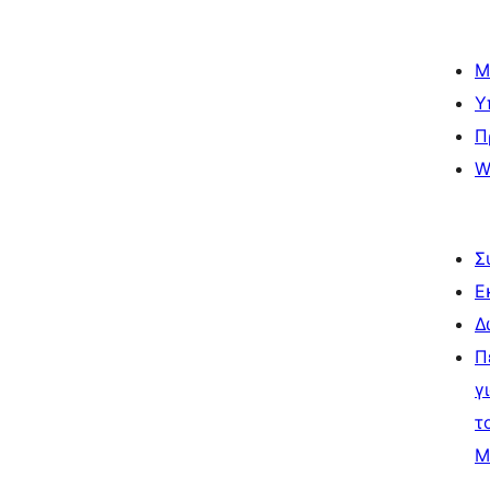
Μ
Υ
Π
W
Σ
Ε
Δ
Π
γ
τ
Μ