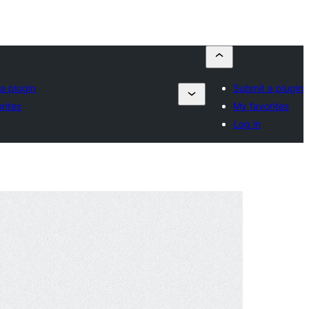
a plugin
Submit a plugin
rites
My favorites
Log in