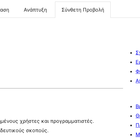
ταση
Ανάπτυξη
Σύνθετη Προβολή
Σ
Ε
Φ
Α
Β
Θ
ημένους χρήστες και προγραμματιστές.
Π
ιδευτικούς σκοπούς.
Μ