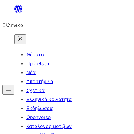
Μετάβαση
στο
Ελληνικά
περιεχόμενο
Θέματα
Πρόσθετα
Νέα
Υποστήριξη
Σχετικά
Ελληνική κοινότητα
Εκδηλώσεις
Openverse
Κατάλογος μοτίβων