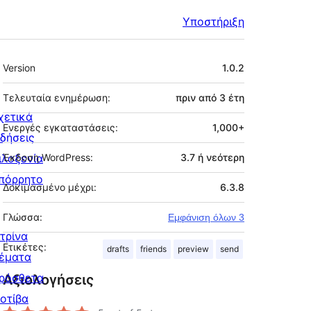
Υποστήριξη
Μεταστοιχεία
Version
1.0.2
Τελευταία ενημέρωση:
πριν από
3 έτη
χετικά
Ενεργές εγκαταστάσεις:
1,000+
ιδήσεις
ιλοξενία
Έκδοση WordPress:
3.7 ή νεότερη
πόρρητο
Δοκιμασμένο μέχρι:
6.3.8
Γλώσσα:
Εμφάνιση όλων 3
ιτρίνα
Ετικέτες:
drafts
friends
preview
send
έματα
ρόσθετα
Αξιολογήσεις
οτίβα