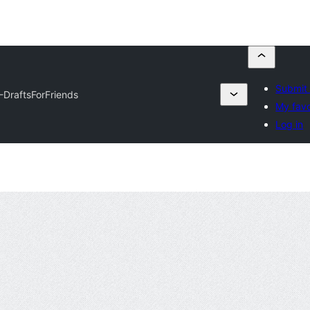
Submit 
DraftsForFriends
My favo
Log in