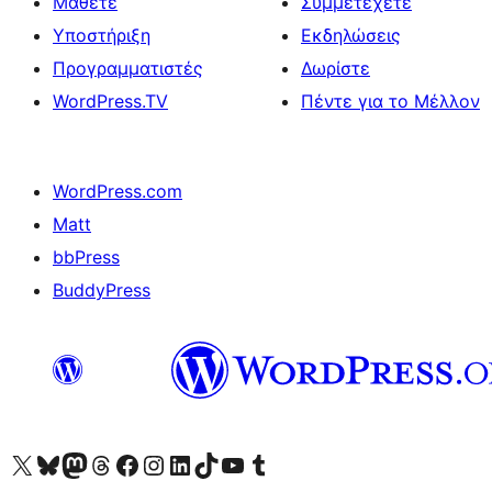
Μάθετε
Συμμετέχετε
Υποστήριξη
Εκδηλώσεις
Προγραμματιστές
Δωρίστε
WordPress.TV
Πέντε για το Μέλλον
WordPress.com
Matt
bbPress
BuddyPress
Visit our X (formerly Twitter) account
Visit our Bluesky account
Επισκεφθείτε τον λογαριασμό μας στο Mastodon
Visit our Threads account
Επισκεφτείτε τη σελίδα μας στο Facebook
Επισκεφθείτε τον λογαριασμό μας Instagram
Επισκεφθείτε τον λογαριασμό μας LinkedIn
Visit our TikTok account
Visit our YouTube channel
Visit our Tumblr account