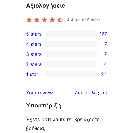
Αξιολογήσεις
4.4
out of 5 stars.
5 stars
177
177
4 stars
7
5-
7
3 stars
7
star
4-
7
2 stars
4
reviews
star
3-
4
1 star
24
reviews
star
2-
24
reviews
star
1-
κριτικές
Your review
Δείτε όλες τις
reviews
star
Υποστήριξη
reviews
Έχετε κάτι να πείτε; Χρειάζεστε
βοήθεια;