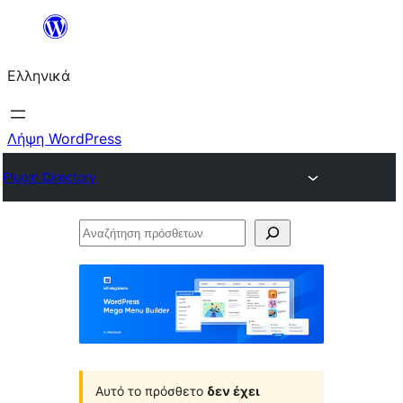
Μετάβαση
στο
Ελληνικά
περιεχόμενο
Λήψη WordPress
Plugin Directory
Αναζήτηση
πρόσθετων
Αυτό το πρόσθετο
δεν έχει