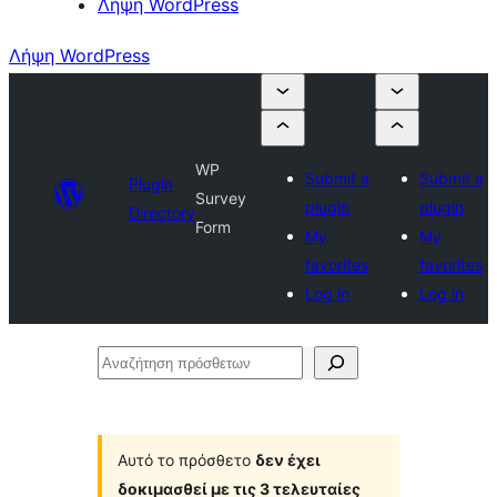
Λήψη WordPress
Λήψη WordPress
WP
Submit a
Submit a
Plugin
Survey
plugin
plugin
Directory
Form
My
My
favorites
favorites
Log in
Log in
Αναζήτηση
πρόσθετων
Αυτό το πρόσθετο
δεν έχει
δοκιμασθεί με τις 3 τελευταίες