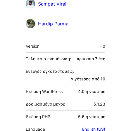
Sampat Viral
Hardip Parmar
Μεταστοιχεία
Version
1.0
Τελευταία ενημέρωση:
πριν από
7 έτη
Ενεργές εγκαταστάσεις:
Λιγότερες από 10
Έκδοση WordPress:
4.0 ή νεότερη
Δοκιμασμένο μέχρι:
5.1.23
Έκδοση PHP:
5.6 ή νεότερη
Language
English (US)