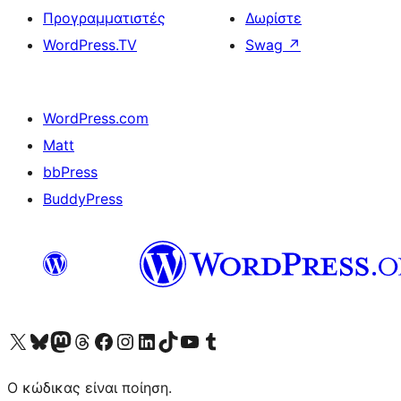
Προγραμματιστές
Δωρίστε
WordPress.TV
Swag
↗
WordPress.com
Matt
bbPress
BuddyPress
Visit our X (formerly Twitter) account
Visit our Bluesky account
Επισκεφθείτε τον λογαριασμό μας στο Mastodon
Visit our Threads account
Επισκεφτείτε τη σελίδα μας στο Facebook
Επισκεφθείτε τον λογαριασμό μας Instagram
Επισκεφθείτε τον λογαριασμό μας LinkedIn
Visit our TikTok account
Visit our YouTube channel
Visit our Tumblr account
Ο κώδικας είναι ποίηση.