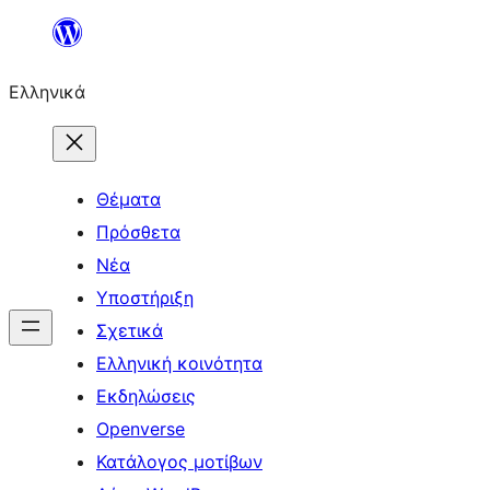
Μετάβαση
στο
Ελληνικά
περιεχόμενο
Θέματα
Πρόσθετα
Νέα
Υποστήριξη
Σχετικά
Ελληνική κοινότητα
Εκδηλώσεις
Openverse
Κατάλογος μοτίβων