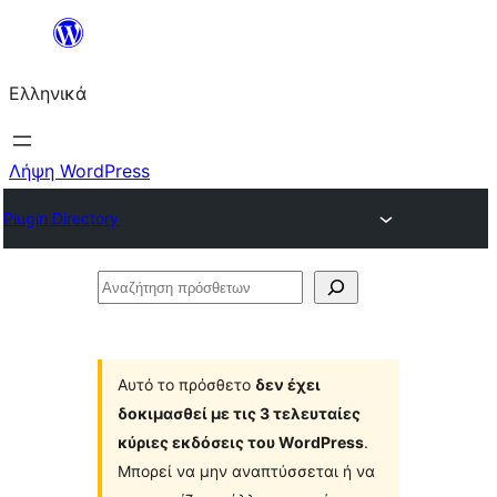
Μετάβαση
στο
Ελληνικά
περιεχόμενο
Λήψη WordPress
Plugin Directory
Αναζήτηση
πρόσθετων
Αυτό το πρόσθετο
δεν έχει
δοκιμασθεί με τις 3 τελευταίες
κύριες εκδόσεις του WordPress
.
Μπορεί να μην αναπτύσσεται ή να