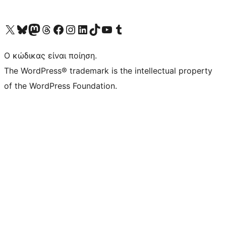
Visit our X (formerly Twitter) account
Visit our Bluesky account
Επισκεφθείτε τον λογαριασμό μας στο Mastodon
Visit our Threads account
Επισκεφτείτε τη σελίδα μας στο Facebook
Επισκεφθείτε τον λογαριασμό μας Instagram
Επισκεφθείτε τον λογαριασμό μας LinkedIn
Visit our TikTok account
Visit our YouTube channel
Visit our Tumblr account
Ο κώδικας είναι ποίηση.
The WordPress® trademark is the intellectual property
of the WordPress Foundation.