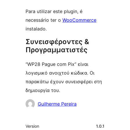
Para utilizar este plugin, é
necessário ter o
WooCommerce
instalado.
Συνεισφέροντες &
Προγραμματιστές
“WP28 Pague com Pix” είναι
λογισμικό ανοιχτού κώδικα. Οι
παρακάτω έχουν συνεισφέρει στη
δημιουργία του.
Συντελεστές
Guilherme Pereira
Μεταστοιχεία
Version
1.0.1