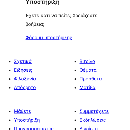
Υποστήριξη
reviews
Έχετε κάτι να πείτε; Χρειάζεστε
βοήθεια;
Φόρουμ υποστήριξης
Σχετικά
Βιτρίνα
Ειδήσεις
Θέματα
Φιλοξενία
Πρόσθετα
Απόρρητο
Μοτίβα
Μάθετε
Συμμετέχετε
Υποστήριξη
Εκδηλώσεις
Προγραμματιστές
Δωρίστε