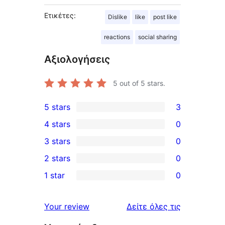
Ετικέτες:
Dislike
like
post like
reactions
social sharing
Αξιολογήσεις
5
out of 5 stars.
5 stars
3
3
4 stars
0
5-
0
3 stars
0
star
4-
0
2 stars
0
reviews
star
3-
0
1 star
0
reviews
star
2-
0
reviews
star
1-
κριτικές
Your review
Δείτε όλες τις
reviews
star