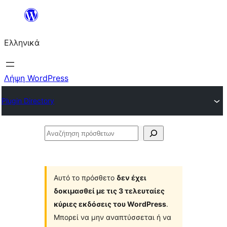
Μετάβαση
στο
Ελληνικά
περιεχόμενο
Λήψη WordPress
Plugin Directory
Αναζήτηση
πρόσθετων
Αυτό το πρόσθετο
δεν έχει
δοκιμασθεί με τις 3 τελευταίες
κύριες εκδόσεις του WordPress
.
Μπορεί να μην αναπτύσσεται ή να