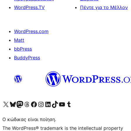
WordPress.TV
Πέντε για το Μέλλον
WordPress.com
Matt
bbPress
BuddyPress
Visit our X (formerly Twitter) account
Visit our Bluesky account
Επισκεφθείτε τον λογαριασμό μας στο Mastodon
Visit our Threads account
Επισκεφτείτε τη σελίδα μας στο Facebook
Επισκεφθείτε τον λογαριασμό μας Instagram
Επισκεφθείτε τον λογαριασμό μας LinkedIn
Visit our TikTok account
Visit our YouTube channel
Visit our Tumblr account
Ο κώδικας είναι ποίηση.
The WordPress® trademark is the intellectual property