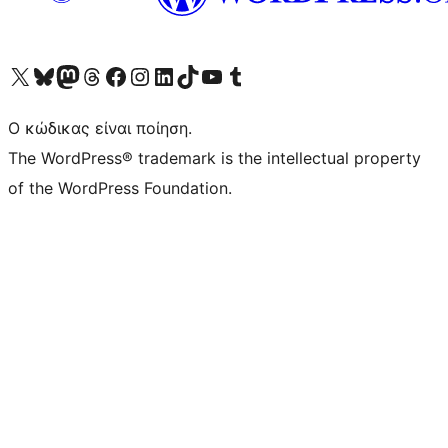
Visit our X (formerly Twitter) account
Visit our Bluesky account
Επισκεφθείτε τον λογαριασμό μας στο Mastodon
Visit our Threads account
Επισκεφτείτε τη σελίδα μας στο Facebook
Επισκεφθείτε τον λογαριασμό μας Instagram
Επισκεφθείτε τον λογαριασμό μας LinkedIn
Visit our TikTok account
Visit our YouTube channel
Visit our Tumblr account
Ο κώδικας είναι ποίηση.
The WordPress® trademark is the intellectual property
of the WordPress Foundation.