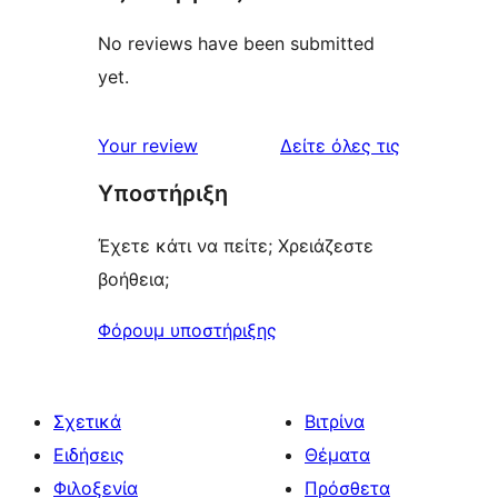
No reviews have been submitted
yet.
κριτικές
Your review
Δείτε όλες τις
Υποστήριξη
Έχετε κάτι να πείτε; Χρειάζεστε
βοήθεια;
Φόρουμ υποστήριξης
Σχετικά
Βιτρίνα
Ειδήσεις
Θέματα
Φιλοξενία
Πρόσθετα