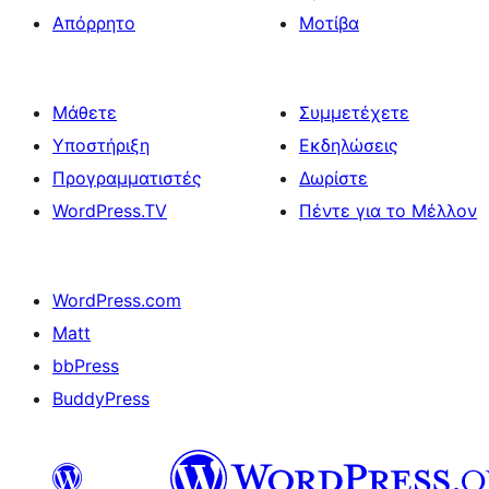
Απόρρητο
Μοτίβα
Μάθετε
Συμμετέχετε
Υποστήριξη
Εκδηλώσεις
Προγραμματιστές
Δωρίστε
WordPress.TV
Πέντε για το Μέλλον
WordPress.com
Matt
bbPress
BuddyPress