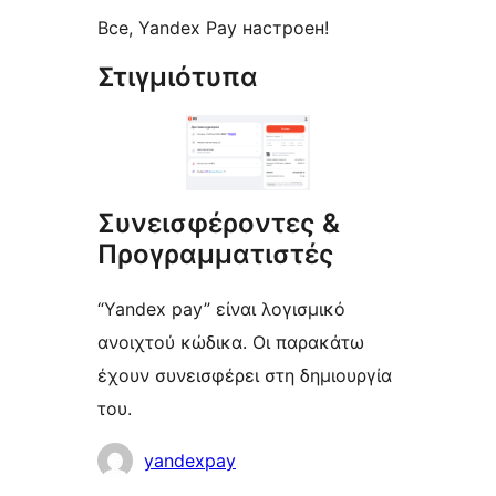
Все, Yandex Pay настроен!
Στιγμιότυπα
Συνεισφέροντες &
Προγραμματιστές
“Yandex pay” είναι λογισμικό
ανοιχτού κώδικα. Οι παρακάτω
έχουν συνεισφέρει στη δημιουργία
του.
Συντελεστές
yandexpay