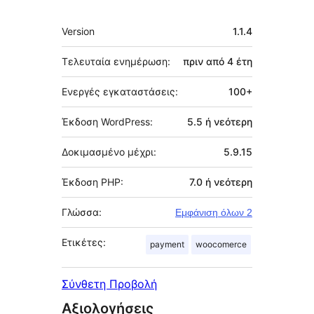
Μεταστοιχεία
Version
1.1.4
Τελευταία ενημέρωση:
πριν από
4 έτη
Ενεργές εγκαταστάσεις:
100+
Έκδοση WordPress:
5.5 ή νεότερη
Δοκιμασμένο μέχρι:
5.9.15
Έκδοση PHP:
7.0 ή νεότερη
Γλώσσα:
Εμφάνιση όλων 2
Ετικέτες:
payment
woocomerce
Σύνθετη Προβολή
Αξιολογήσεις