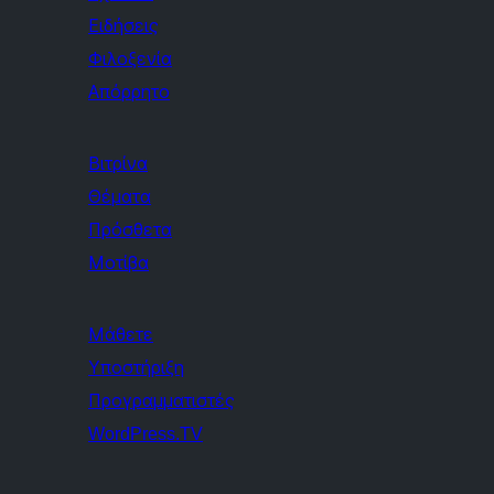
Ειδήσεις
Φιλοξενία
Απόρρητο
Βιτρίνα
Θέματα
Πρόσθετα
Μοτίβα
Μάθετε
Υποστήριξη
Προγραμματιστές
WordPress.TV