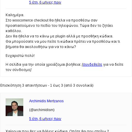
5 έτη, 6 μήνες πριν
Καλημέρα.
Στο woocomerce checkout θα ήθελα να προσθέσω σαν
προαπαιτούμενο το πεδίο του τηλεφώνου. Τώρα δεν το ζητάει
καθόλου.
Δεν θα ήθελα να το κάνω με plugin αλλά με προσθήκη κώδικα.
Θα μπορούσατε να μου πείτε τι κώδικα πρέπει να προσθέσω και τι
βήματα θα ακολουθήσω για να το κάνω?
Ευχαριστώ πολύ!
Η σελίδα για την οποία χρειάζομαι βοήθεια:
[
συνδεθείτε
για να δείτε
τον σύνδεσμο]
Επισκόπηση 3 απαντήσεων - 1 έως 3 (από 3 συνολικά)
Archimidis Mertzanos
(@archimidism)
5 έτη, 6 μήνες πριν
Χαίρομαι που θες να βάλεις κώδικα. Οπότε θα σου στείλω 2