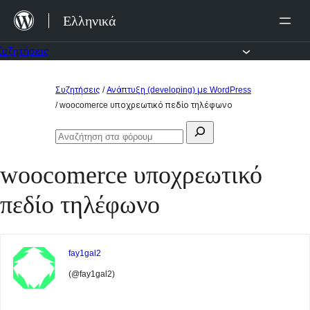
Μετάβαση
Ελληνικά
στο
περιεχόμενο
Συζητήσεις
Μετάβαση
Συζητήσεις
/
Ανάπτυξη (developing) με WordPress
στο
/
woocomerce υποχρεωτικό πεδίο τηλέφωνο
περιεχόμενο
Αναζήτηση
Αναζήτηση
για:
στα
woocomerce υποχρεωτικό
φόρουμ
πεδίο τηλέφωνο
fay1gal2
(@fay1gal2)