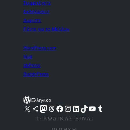
Συμμετέχετε
Εκδηλώσεις
Δωρίστε
Πέντε για το Μέλλον
WordPress.com
Matt
bbPress
BuddyPress
Ελληνικά
Visit our X (formerly Twitter) account
Visit our Bluesky account
Επισκεφθείτε τον λογαριασμό μας στο Mastodon
Visit our Threads account
Επισκεφτείτε τη σελίδα μας στο Facebook
Επισκεφθείτε τον λογαριασμό μας Instagram
Επισκεφθείτε τον λογαριασμό μας LinkedIn
Visit our TikTok account
Visit our YouTube channel
Visit our Tumblr account
Ο ΚΏΔΙΚΑΣ ΕΊΝΑΙ
ΠΟΊΗΣΗ.