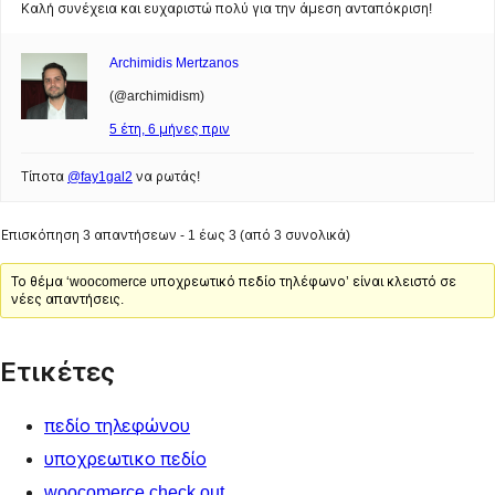
Καλή συνέχεια και ευχαριστώ πολύ για την άμεση ανταπόκριση!
Archimidis Mertzanos
(@archimidism)
5 έτη, 6 μήνες πριν
Τίποτα
@fay1gal2
να ρωτάς!
Επισκόπηση 3 απαντήσεων - 1 έως 3 (από 3 συνολικά)
Το θέμα ‘woocomerce υποχρεωτικό πεδίο τηλέφωνο’ είναι κλειστό σε
νέες απαντήσεις.
Ετικέτες
πεδίο τηλεφώνου
υποχρεωτικο πεδίο
woocomerce check out