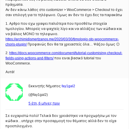
πράγματα.
Αν δεν κάνω λάθος στο customizer > WooCommerce > Checkout το έχει
σαν επιλογή για το τηλέφωνο. Ομως αν δεν το έχει δες τα παρακάτω
1. Αρθρο που εχω γραψει παλιότερα που προσθέτω στοιχεία
τιμολογίου. Μπορείς να ψαχτείς λίγο και να αλλάξεις των κώδικα και
να βάλεις ΜΟΝΟ το τηλεφωνο.
https://archimidismertzanos.me/2020/03/30/timologio-sto-woocommerce-
choris-plugin/
Προφανώς δεν θα τα χρειαστείς όλα… Ψάξου όμως 🙂
2.
https://docs.woocommerce.com/document/tutorial-customising-checkout-
fields-using-actions-and-filters/
που ειναι βασικό tutorial του
WooCommerce.
Αυτά!
Εκκινητής Νήματος
fay1gal2
(@fay1gal2)
5 έτη, 6 μήνες πριν
Σε ευχαριστώ πολύ! Τελικά δεν χρειάστηκε να προχωρήσω με τον
κώδικα…υπήρχε στην προσαρμογή του θέματος αλλά δεν το είχα
προεπιλεγμένο.