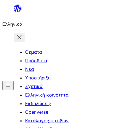
Μετάβαση
στο
Ελληνικά
περιεχόμενο
Θέματα
Πρόσθετα
Νέα
Υποστήριξη
Σχετικά
Ελληνική κοινότητα
Εκδηλώσεις
Openverse
Κατάλογος μοτίβων