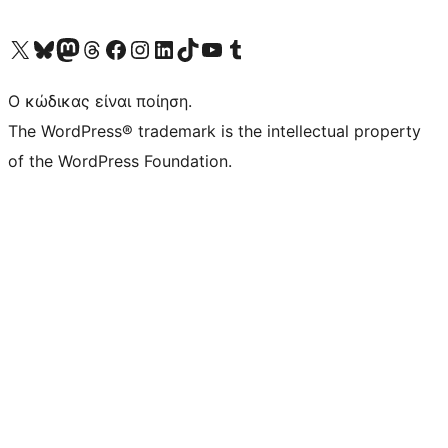
Visit our X (formerly Twitter) account
Visit our Bluesky account
Επισκεφθείτε τον λογαριασμό μας στο Mastodon
Visit our Threads account
Επισκεφτείτε τη σελίδα μας στο Facebook
Επισκεφθείτε τον λογαριασμό μας Instagram
Επισκεφθείτε τον λογαριασμό μας LinkedIn
Visit our TikTok account
Visit our YouTube channel
Visit our Tumblr account
Ο κώδικας είναι ποίηση.
The WordPress® trademark is the intellectual property
of the WordPress Foundation.