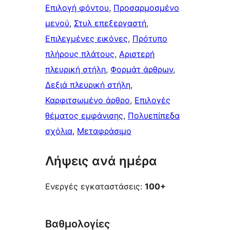
Επιλογή φόντου
, 
Προσαρμοσμένο
μενού
, 
Στυλ επεξεργαστή
, 
Επιλεγμένες εικόνες
, 
Πρότυπο
πλήρους πλάτους
, 
Αριστερή
πλευρική στήλη
, 
Φορμάτ άρθρων
, 
Δεξιά πλευρική στήλη
, 
Καρφιτσωμένo άρθρo
, 
Επιλογές
θέματος εμφάνισης
, 
Πολυεπίπεδα
σχόλια
, 
Μεταφράσιμο
Λήψεις ανά ημέρα
Ενεργές εγκαταστάσεις:
100+
Βαθμολογίες