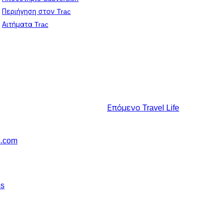
Περιήγηση στον Trac
Αιτήματα Trac
Επόμενο
Travel Life
s.com
ss