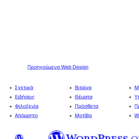
Προηγούμενα
Web Design
Σχετικά
Βιτρίνα
Μ
Ειδήσεις
Θέματα
Υ
Φιλοξενία
Πρόσθετα
Π
Απόρρητο
Μοτίβα
W