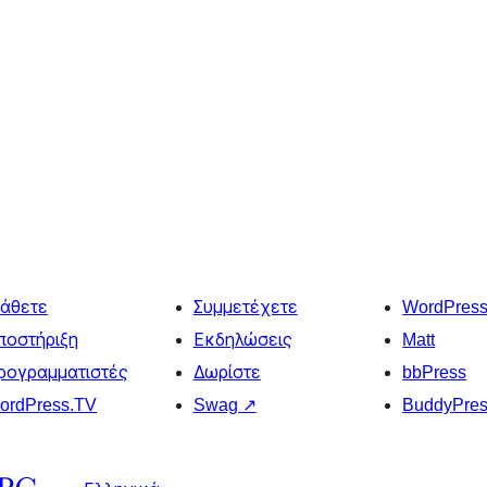
άθετε
Συμμετέχετε
WordPres
ποστήριξη
Εκδηλώσεις
Matt
ρογραμματιστές
Δωρίστε
bbPress
ordPress.TV
Swag
↗
BuddyPre