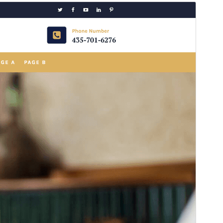
Προεπισκόπηση
Λήψη
Έκδοση
1.1.3
Τελευταία ενημέρωση
26 Ιούν 2026
Ενεργές εγκαταστάσεις
70+
Έκδοση WordPress
6.8
Έκδοση ΡΗΡ
8.0
Αρχική σελίδα θέματος