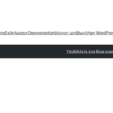
ητα
Εκδηλώσεις
Openverse
Κατάλογος μοτίβων
Λήψη WordPre
Υποβάλλετε ένα θέμα εμφ