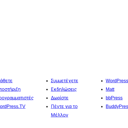
άθετε
Συμμετέχετε
WordPres
ποστήριξη
Εκδηλώσεις
Matt
ρογραμματιστές
Δωρίστε
bbPress
ordPress.TV
Πέντε για το
BuddyPre
Μέλλον