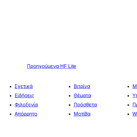
Προηγούμενα
HF Lite
Σχετικά
Βιτρίνα
Μ
Ειδήσεις
Θέματα
Υ
Φιλοξενία
Πρόσθετα
Π
Απόρρητο
Μοτίβα
W