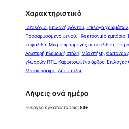
Χαρακτηριστικά
Ιστολόγιο
, 
Επιλογή φόντου
, 
Επιλογή χρωμάτων
Προσαρμοσμένο μενού
, 
Ηλεκτρονικό εμπόριο
, 
κεφαλίδα
, 
Μικροεφαρμογές υποσέλιδου
, 
Τετρ
Αριστερή πλευρική στήλη
, 
Μία στήλη
, 
Φωτογραφ
γλωσσών RTL
, 
Καρφιτσωμένo άρθρo
, 
Επιλογές 
Μεταφράσιμο
, 
Δύο στήλες
Λήψεις ανά ημέρα
Ενεργές εγκαταστάσεις:
80+