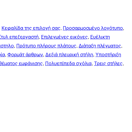
, 
Κεφαλίδα της επιλογή σας
, 
Προσαρμοσμένο λογότυπο
, 
Στυλ επεξεργαστή
, 
Επιλεγμένες εικόνες
, 
Ευέλικτη
άστηλο
, 
Πρότυπο πλήρους πλάτους
, 
Διάταξη πλέγματος
, 
ία
, 
Φορμάτ άρθρων
, 
Δεξιά πλευρική στήλη
, 
Υποστήριξη
θέματος εμφάνισης
, 
Πολυεπίπεδα σχόλια
, 
Τρεις στήλες
, 