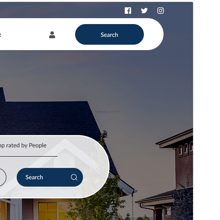
Προεπισκόπηση
Λήψη
Έκδοση
2.3.4
Τελευταία ενημέρωση
13 Ιούλ 2026
Ενεργές εγκαταστάσεις
80+
Έκδοση ΡΗΡ
7.4
Αρχική σελίδα θέματος