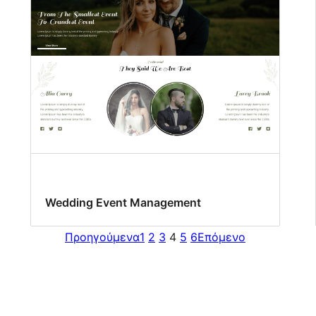
Wedding Event Management
Προηγούμενα
1
2
3
4
5
6
Επόμενο