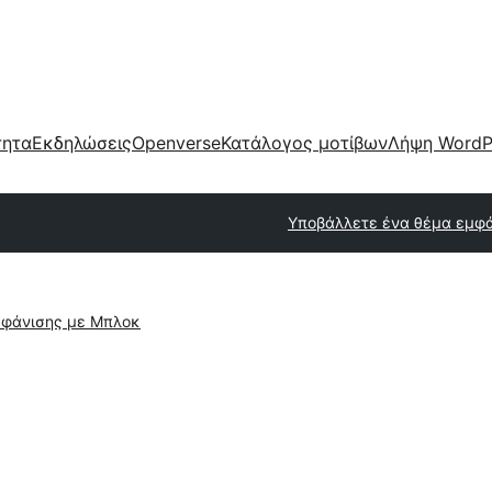
τητα
Εκδηλώσεις
Openverse
Κατάλογος μοτίβων
Λήψη WordP
Υποβάλλετε ένα θέμα εμφ
φάνισης με Μπλοκ