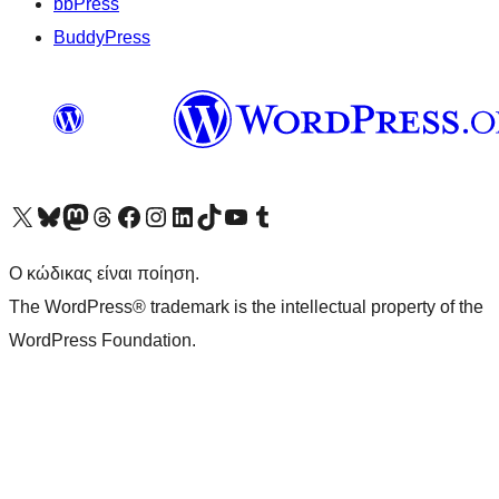
bbPress
BuddyPress
Visit our X (formerly Twitter) account
Visit our Bluesky account
Επισκεφθείτε τον λογαριασμό μας στο Mastodon
Visit our Threads account
Επισκεφτείτε τη σελίδα μας στο Facebook
Επισκεφθείτε τον λογαριασμό μας Instagram
Επισκεφθείτε τον λογαριασμό μας LinkedIn
Visit our TikTok account
Visit our YouTube channel
Visit our Tumblr account
Ο κώδικας είναι ποίηση.
The WordPress® trademark is the intellectual property of the
WordPress Foundation.