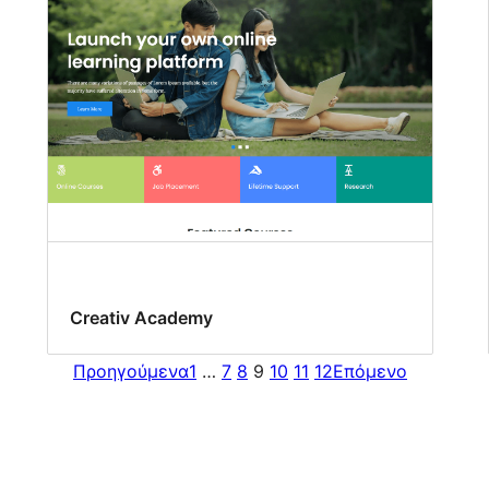
Creativ Academy
Προηγούμενα
1
…
7
8
9
10
11
12
Επόμενο