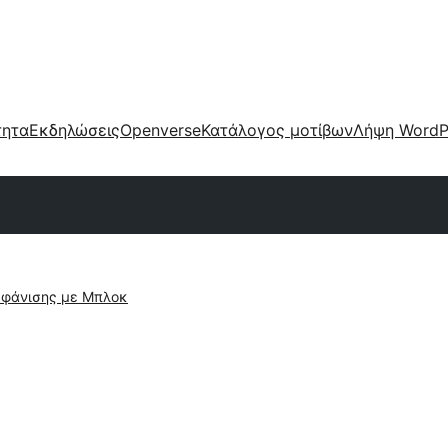
τητα
Εκδηλώσεις
Openverse
Κατάλογος μοτίβων
Λήψη WordP
φάνισης με Μπλοκ