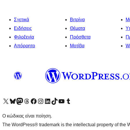
Σχετικά
Βιτρίνα
Μ
Ειδήσεις
Θέματα
Υ
Φιλοξενία
Πρόσθετα
Π
Απόρρητο
Μοτίβα
W
Visit our X (formerly Twitter) account
Visit our Bluesky account
Επισκεφθείτε τον λογαριασμό μας στο Mastodon
Visit our Threads account
Επισκεφτείτε τη σελίδα μας στο Facebook
Επισκεφθείτε τον λογαριασμό μας Instagram
Επισκεφθείτε τον λογαριασμό μας LinkedIn
Visit our TikTok account
Visit our YouTube channel
Visit our Tumblr account
Ο κώδικας είναι ποίηση.
The WordPress® trademark is the intellectual property of the