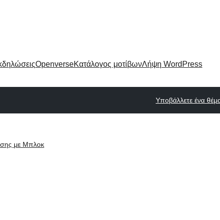
κδηλώσεις
Openverse
Κατάλογος μοτίβων
Λήψη WordPress
Υποβάλλετε ένα θέμ
ισης με Μπλοκ