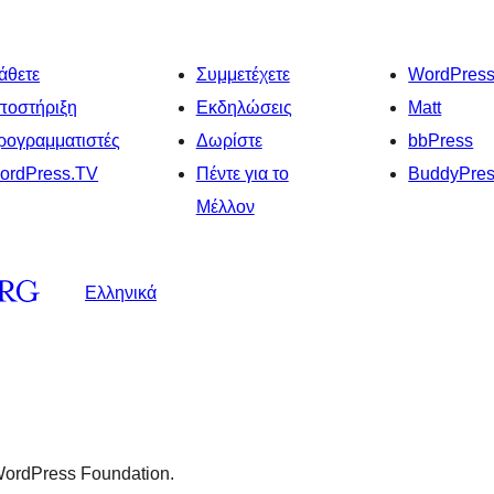
άθετε
Συμμετέχετε
WordPres
ποστήριξη
Εκδηλώσεις
Matt
ρογραμματιστές
Δωρίστε
bbPress
ordPress.TV
Πέντε για το
BuddyPre
Μέλλον
Ελληνικά
 WordPress Foundation.