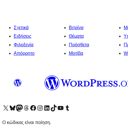
Σχετικά
Βιτρίνα
Μ
Ειδήσεις
Θέματα
Υ
Φιλοξενία
Πρόσθετα
Π
Απόρρητο
Μοτίβα
W
Visit our X (formerly Twitter) account
Visit our Bluesky account
Επισκεφθείτε τον λογαριασμό μας στο Mastodon
Visit our Threads account
Επισκεφτείτε τη σελίδα μας στο Facebook
Επισκεφθείτε τον λογαριασμό μας Instagram
Επισκεφθείτε τον λογαριασμό μας LinkedIn
Visit our TikTok account
Visit our YouTube channel
Visit our Tumblr account
Ο κώδικας είναι ποίηση.