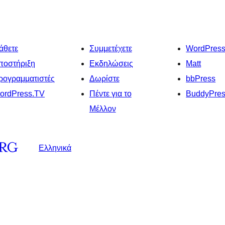
άθετε
Συμμετέχετε
WordPres
ποστήριξη
Εκδηλώσεις
Matt
ρογραμματιστές
Δωρίστε
bbPress
ordPress.TV
Πέντε για το
BuddyPre
Μέλλον
Ελληνικά