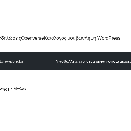
κδηλώσεις
Openverse
Κατάλογος μοτίβων
Λήψη WordPress
tore
wpbricks
Υποβάλλετε ένα θέμα εμφάνισης
Εταιρεί
ισης με Μπλοκ