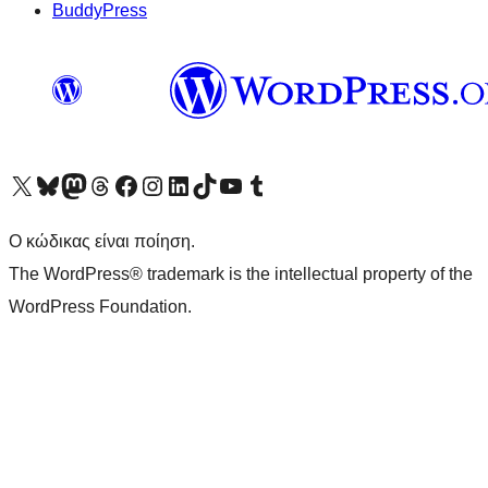
BuddyPress
Visit our X (formerly Twitter) account
Visit our Bluesky account
Επισκεφθείτε τον λογαριασμό μας στο Mastodon
Visit our Threads account
Επισκεφτείτε τη σελίδα μας στο Facebook
Επισκεφθείτε τον λογαριασμό μας Instagram
Επισκεφθείτε τον λογαριασμό μας LinkedIn
Visit our TikTok account
Visit our YouTube channel
Visit our Tumblr account
Ο κώδικας είναι ποίηση.
The WordPress® trademark is the intellectual property of the
WordPress Foundation.